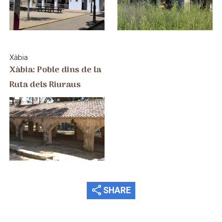
Xàbia
Xàbia: Poble dins de la
Ruta dels Riuraus
share
SHARE