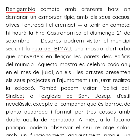
Benigembla
compta amb diferents bars on
demanar un esmorzar típic, amb els seus cacaus,
olives, l’entrepà i el cremaet — a tenir en compte:
hi haurà la Fira Gastronòmica el diumenge 21 de
setembre —. Després podrem visitar el municipi
seguint la
ruta del BIMAU
, una mostra d'art urbà
que converteix en llenços les parets dels edificis
del municipi. Aquesta mostra es celebra cada any
en el mes de juliol, on els i les artistes presenten
els seus projectes a l’ajuntament i un jurat realitza
la selecció. També podem visitar l’edifici del
Sindicat
o l’
església de Sant Josep
, d’estil
neoclàssic, excepte el campanar que és barroc, de
planta quadrada i format per tres cossos amb
doble agulla de rematada. A més, a la façana
principal podem observar el seu rellotge solar,
amb un funcionament aparentment simple: un