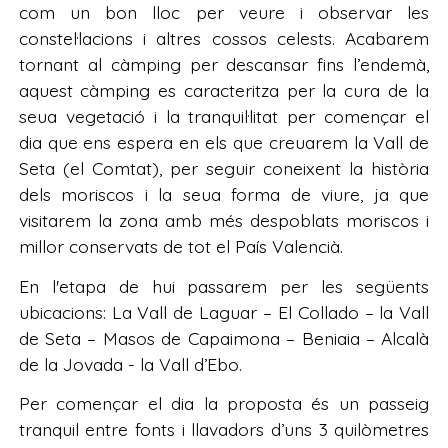
com un bon lloc per veure i observar les
constel·lacions i altres cossos celests. Acabarem
tornant al càmping per descansar fins l’endemà,
aquest càmping es caracteritza per la cura de la
seua vegetació i la tranquil·litat per començar el
dia que ens espera en els que creuarem la Vall de
Seta (el Comtat), per seguir coneixent la història
dels moriscos i la seua forma de viure, ja que
visitarem la zona amb més despoblats moriscos i
millor conservats de tot el País Valencià.
En l'etapa de hui passarem per les següents
ubicacions: La Vall de Laguar – El Collado – la Vall
de Seta – Masos de Capaimona – Beniaia – Alcalà
de la Jovada - la Vall d’Ebo.
Per començar el dia la proposta és un passeig
tranquil entre fonts i llavadors d’uns 3 quilòmetres