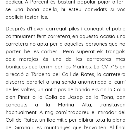
dedicar. A Parcent és bastant popular pujar a fer-
se una bona paella, hi esteu convidats si vos
abelleix tastar-les.
Després d’haver carregat piles i conegut el poble
continuarem fent carretera, en aquesta ocasió una
carretera no apta per a aquelles persones que no
porten bé les corbes… Però superat els tràngols
dels marejos és una de les carreteres més
boniques que tenim per les Marines. La CV 715 en
direcció a Tàrbena pel Coll de Rates, la carretera
discorre paral·lel a una senda anomenada el camí
de les voltes, un antic pas de bandolers on la Colla
d’en Pinet o la Colla de Josep de la Tona, ben
coneguts a la Marina Alta, transitaven
habitualment. A mig camí trobareu el mirador del
Coll de Rates, un lloc mític per albirar tota la plana
del Girona i les muntanyes que l’envolten. Al final