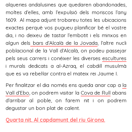
alqueries andalusines que quedaren abandonades,
moltes d’elles, amb l’expulsió dels moriscos l’any
1609. Al mapa adjunt trobareu totes les ubicacions
exactes perquè vos pugueu planificar bé el vostre
dia, i no deixeu de tastar l’embotit i els minxos en
algun dels
bars d’Alcalà de la Jovada
, l’altre nucli
poblacional de la Vall d’Alcalà, on podeu passejar
pels seus carrers i conéixer les diverses
escultures
i murals dedicats a al-Azraq, el cabdill musulmà
que es va rebel·lar contra el mateix rei Jaume I.
Per finalitzar el dia només ens queda anar cap a
la
Vall d’Ebo
, on podrem visitar la
Cova de Rull
abans
d’arribar al poble, on farem nit i on podrem
degustar un bon plat de calent.
Quarta nit. Al capdamunt del riu Girona.