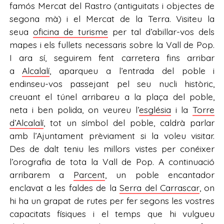
famós Mercat del Rastro (antiguitats i objectes de
segona mà) i el Mercat de la Terra. Visiteu la
seua
oficina de turisme
per tal d’abillar-vos dels
mapes i els fullets necessaris sobre la Vall de Pop.
I ara sí, seguirem fent carretera fins arribar
a
Alcalalí
, aparqueu a l’entrada del poble i
endinseu-vos passejant pel seu nucli històric,
creuant el túnel arribareu a la plaça del poble,
neta i ben polida, on veureu l’
església
i la
Torre
d’Alcalalí
, tot un símbol del poble, caldrà parlar
amb l’Ajuntament prèviament si la voleu visitar.
Des de dalt teniu les millors vistes per conéixer
l’orografia de tota la Vall de Pop. A continuació
arribarem a
Parcent
, un poble encantador
enclavat a les faldes de la
Serra del Carrascar
, on
hi ha un grapat de rutes per fer segons les vostres
capacitats físiques i el temps que hi vulgueu