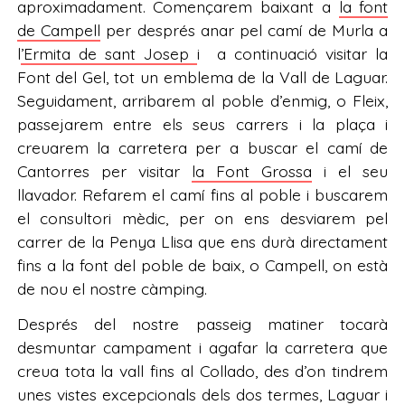
aproximadament. Començarem baixant a
la font
de Campell
per després anar pel camí de Murla a
l
’Ermita de sant Josep
i a continuació visitar la
Font del Gel, tot un emblema de la Vall de Laguar.
Seguidament, arribarem al poble d’enmig, o Fleix,
passejarem entre els seus carrers i la plaça i
creuarem la carretera per a buscar el camí de
Cantorres per visitar
la Font Grossa
i el seu
llavador. Refarem el camí fins al poble i buscarem
el consultori mèdic, per on ens desviarem pel
carrer de la Penya Llisa que ens durà directament
fins a la font del poble de baix, o Campell, on està
de nou el nostre càmping.
Després del nostre passeig matiner tocarà
desmuntar campament i agafar la carretera que
creua tota la vall fins al Collado, des d’on tindrem
unes vistes excepcionals dels dos termes, Laguar i