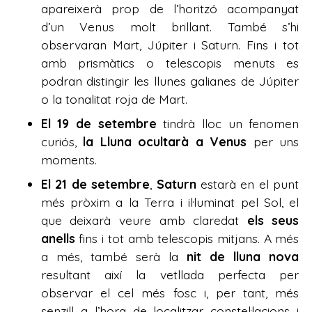
apareixerà prop de l’horitzó acompanyat
d’un Venus molt brillant. També s’hi
observaran Mart, Júpiter i Saturn. Fins i tot
amb prismàtics o telescopis menuts es
podran distingir les llunes galianes de Júpiter
o la tonalitat roja de Mart.
El 19 de setembre
tindrà lloc un fenomen
curiós,
la Lluna ocultarà a Venus
per uns
moments.
El 21 de setembre
,
Saturn
estarà en el punt
més pròxim a la Terra i il·luminat pel Sol, el
que deixarà veure amb claredat
els seus
anells
fins i tot amb telescopis mitjans. A més
a més, també serà la
nit de lluna nova
resultant així la vetllada perfecta per
observar el cel més fosc i, per tant, més
senzill a l’hora de localitzar constel·lacions i