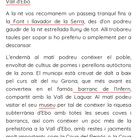
Vall d’Ebo
A la nit vos recomanem un passeig tranquil fins a
la
Font i llavador de la Serra
, des d’on podreu
gaudir de la nit estrellada lluny de tot. Allí trobareu
taules per sopar si ho preferiu o simplement per a
descansar.
L’endemà al matí podreu conéixer el poble,
envoltat de cultius de pomes i perellons autòctons
de la zona. El municipi està creuat de dalt a baix
pel curs alt del riu Girona, que més avant es
converteix en el famós
barranc de l’Infern
,
compartit amb la Vall de Laguar. Al matí podeu
visitar el seu
museu
per tal de conéixer la riquesa
subterrània d’Ebo amb totes les seues coves i
barrancs, així com conéixer un poc més de la
prehistòria a la Vall d’Ebo, amb restes i jaciments
molt importants com la Cova del Reinós o la Cova