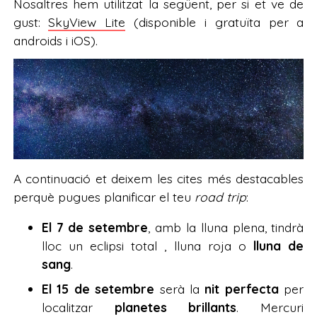
Nosaltres hem utilitzat la següent, per si et ve de
gust:
SkyView Lite
(disponible i gratuïta per a
androids i iOS).
A continuació et deixem les cites més destacables
perquè pugues planificar el teu
road trip
:
El 7 de setembre
, amb la lluna plena, tindrà
lloc un eclipsi total , lluna roja o
lluna de
sang
.
El 15 de setembre
serà la
nit perfecta
per
localitzar
planetes brillants
. Mercuri