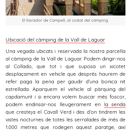
El llavador de Campell, al costat del càmping.
Ubicació del càmping de la Vall de Laguar
Una vegada ubicats i reservada la nostra parcel·la
al càmping de la Vall de Laguar. Podem dirigir-nos
al Collado, que tot i que suposa un xicotet
desplaçament en vehicle que després haurem de
refer paga la pena per gaudir d’una bonica nit
estrellada. Aparquem el vehicle al pàrquing del
capdamunt i si encara volem buscar més foscor,
podem endinsar-nos lleugerament en
la senda
que cresteja el Cavall Verd i des d’on tindrem les
vistes nocturnes de totes les serralades de més de
1.000 metres que rodegen aquest paratge, així