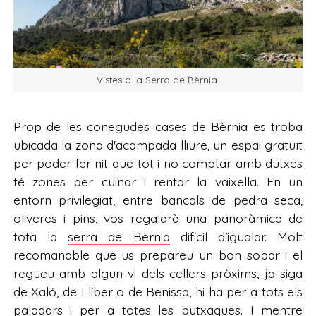
Vistes a la Serra de Bèrnia
Prop de les conegudes cases de Bèrnia es troba
ubicada la zona d'acampada lliure, un espai gratuït
per poder fer nit que tot i no comptar amb dutxes
té zones per cuinar i rentar la vaixella. En un
entorn privilegiat, entre bancals de pedra seca,
oliveres i pins, vos regalarà una panoràmica de
tota la
serra de Bèrnia
difícil d’igualar. Molt
recomanable que us prepareu un bon sopar i el
regueu amb algun vi dels cellers pròxims, ja siga
de Xaló, de Llíber o de Benissa, hi ha per a tots els
paladars i per a totes les butxaques. I mentre