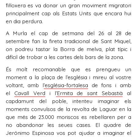
fil·loxera es va donar un gran moviment migratori
principalment cap als Estats Units que encara hui
en dia perdura.
A Murla el cap de setmana del 26 al 28 de
setembre fan la fireta tradicional de Sant Miquel,
on podreu tastar la Borra de melva, plat típic i
difícil de trobar a les cartes dels bars de la zona.
És molt recomanable que es prengueu un
moment a la plaça de l’església i mireu al vostre
voltant, amb l
’església-fortalesa
de fons i amb
el
Cavall Verd
i l
’Ermita de sant Sebastià
al
capdamunt del poble, intenteu imaginar els
moments convulsos de la revolta de Laguar en la
que més de 23.000 moriscos es rebel·laren per a
no abandonar les seues cases. El quadre de
Jerónimo Espinosa vos pot ajudar a imaginar el