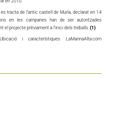
çar en 2010.
 es tracta de l'antic castell de Murla, declarat en 14
ions en les campanes han de ser autoritzades
 el projecte prèviament a l'inici dels treballs.
(1)
icació i característiques. LaMarinaAlta.com