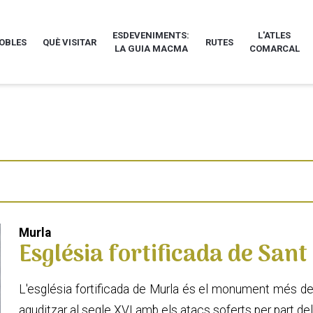
ESDEVENIMENTS:
L'ATLES
POBLES
QUÈ VISITAR
RUTES
LA GUIA MACMA
COMARCAL
Murla
Església fortificada de San
L'església fortificada de Murla és el monument més de
aguditzar al segle XVI amb els atacs soferts per part del