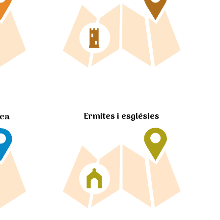
Ermites i esglésies
ica