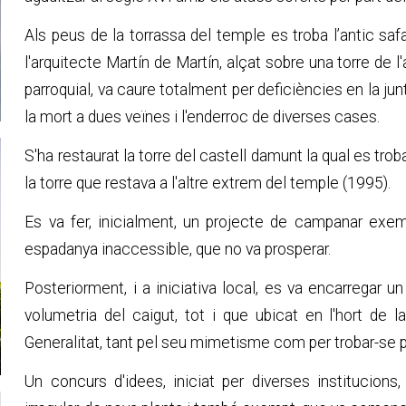
Als peus de la torrassa del temple es troba l’antic saf
l'arquitecte Martín de Martín, alçat sobre una torre de 
parroquial, va caure totalment per deficiències en la ju
la mort a dues veïnes i l'enderroc de diverses cases.
S'ha restaurat la torre del castell damunt la qual es tro
la torre que restava a l'altre extrem del temple (1995).
Es va fer, inicialment, un projecte de campanar exem
espadanya inaccessible, que no va prosperar.
Posteriorment, i a iniciativa local, es va encarregar u
volumetria del caigut, tot i que ubicat en l'hort de l
Generalitat, tant pel seu mimetisme com per trobar-se prò
Un concurs d'idees, iniciat per diverses institucio