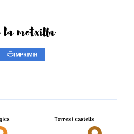
 la motxilla
print
IMPRIMIR
gics
Torres i castells