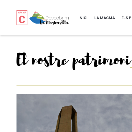
INICI
LA MACMA
ELS 
El nostre patrimoni