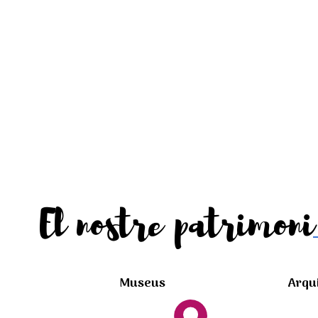
El nostre patrimoni
Museus
Arqu