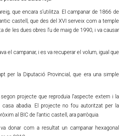
areig, que encara s’utilitza. El campanar de 1866 de
l'antic castell, que des del XVI serveix com a temple
nta de les dues obres l’u de maig de 1990, i va causar
bava el campanar, i es va recuperar el volum, igual que
pt per la Diputació Provincial, que era una simple
n segon projecte que reproduïa l'aspecte extern i la
a casa abadia. El projecte no fou autoritzat per la
xim al BIC de l'antic castell, ara parròquia.
ns, va donar com a resultat un campanar hexagonal