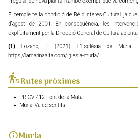
irregular, de nova planta i també exempt, que va comen
El temple té la condició de Bé d'Interés Cultural, ja que
d’agost de 2001. En conseqüència, les intervenc
explícitament per la Direcció General de Cultura adjuntant
(1)
Lozano, T. (2021). L’Església de Murla: Ub
https://lamarinaalta.com/iglesia-murla/
transfer_within_a_station
Rutes pròximes
PR-CV 412 Font de la Mata
Murla. Va de sentits
Murla
info