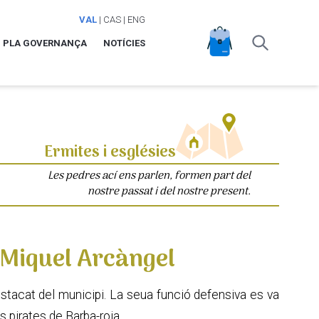
VAL
|
CAS
|
ENG
PLA GOVERNANÇA
NOTÍCIES
Ermites i esglésies
Les pedres ací ens parlen, formen part del
nostre passat i del nostre present.
t Miquel Arcàngel
stacat del municipi. La seua funció defensiva es va
s pirates de Barba-roja.