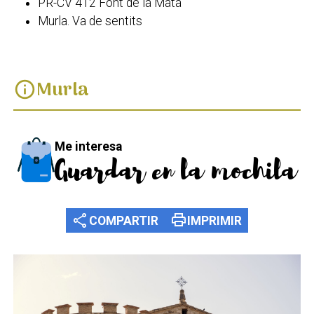
PR-CV 412 Font de la Mata
Murla. Va de sentits
Murla
info
Me interesa
Guardar en la mochila
share
print
COMPARTIR
IMPRIMIR