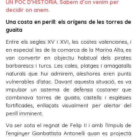
UN POC D’HISTÒRIA. Sabem d’on venim per
decidir on anem.
Una costa en perill: els orígens de les torres de
guaita
Entre els segles XV i XVI, les costes valencianes, i
en especial les de la comarca de la Marina Alta, es
van convertir en objectiu habitual dels pirates
barbarescs i turcs. Les cales, platges i amagatalls
naturals que hui admirem, aleshores eren punts
vulnerables d’atac. Davant aquesta situació, es va
impulsar un sistema de defensa costaner que
combinava torres de guaita, castells i esglésies
fortificades, enllaçats visualment per alertar del
perill imminent.
Va ser sota el regnat de Felip II i amb l’impuls de
l’enginyer Gianbattista Antonelli quan es projectà