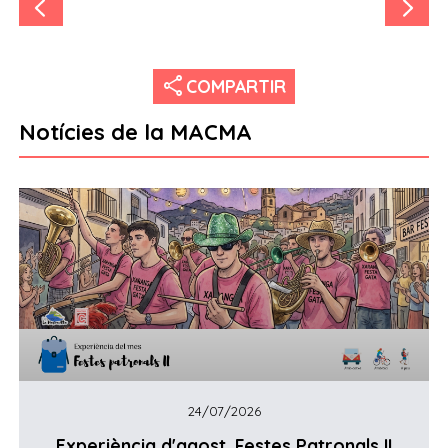
share
COMPARTIR
Notícies de la MACMA
24/07/2026
Experiència d'agost. Festes Patronals II