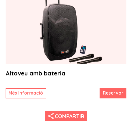
Altaveu amb bateria
Més Informació
Reservar
share
COMPARTIR