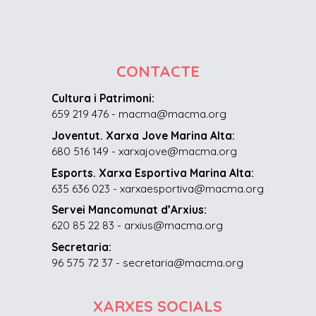
CONTACTE
Cultura i Patrimoni:
659 219 476 - macma@macma.org
Joventut. Xarxa Jove Marina Alta:
680 516 149 - xarxajove@macma.org
Esports. Xarxa Esportiva Marina Alta:
635 636 023 - xarxaesportiva@macma.org
Servei Mancomunat d’Arxius:
620 85 22 83 - arxius@macma.org
Secretaria:
96 575 72 37 - secretaria@macma.org
XARXES SOCIALS