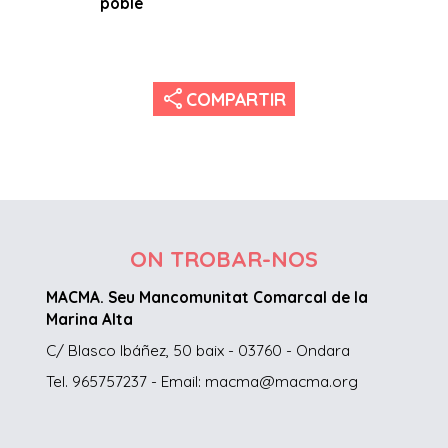
poble
share
COMPARTIR
ON TROBAR-NOS
MACMA. Seu Mancomunitat Comarcal de la
Marina Alta
C/ Blasco Ibáñez, 50 baix - 03760 - Ondara
Tel. 965757237 - Email: macma@macma.org