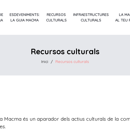
DE
ESDEVENIMENTS:
RECURSOS
INFRAESTRUCTURES
LA M
RA
LA GUIA MACMA
CULTURALS
CULTURALS
AL TEU
Recursos culturals
Inici
/
Recursos culturals
 la Macma és un aparador dels actius culturals de la com
es.