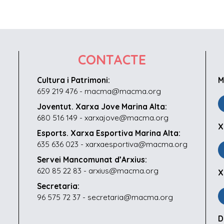
CONTACTE
Cultura i Patrimoni:
M
659 219 476 - macma@macma.org
Joventut. Xarxa Jove Marina Alta:
680 516 149 - xarxajove@macma.org
X
Esports. Xarxa Esportiva Marina Alta:
635 636 023 - xarxaesportiva@macma.org
Servei Mancomunat d’Arxius:
620 85 22 83 - arxius@macma.org
X
Secretaria:
96 575 72 37 - secretaria@macma.org
D