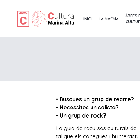
ÀREES 
INICI
LA MACMA
CULTU
• Busques un grup de teatre?
• Necessites un solista?
• Un grup de rock?
La guia de recursos culturals de
tal que els conegues i hi interactu