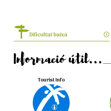
Dificultat baixa
expand_circle_down
Informació útil...
Tourist Info