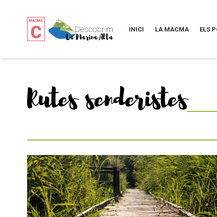
INICI
LA MACMA
ELS 
Rutes senderistes