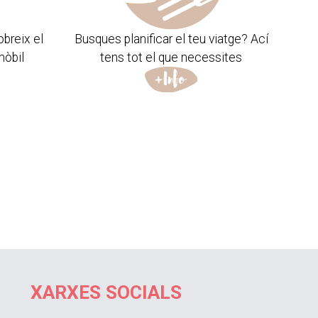
obreix el
Busques planificar el teu viatge? Ací
mòbil
tens tot el que necessites
XARXES SOCIALS