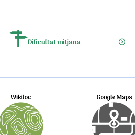
Dificultat mitjana
expand_circle_down
Wikiloc
Google Maps