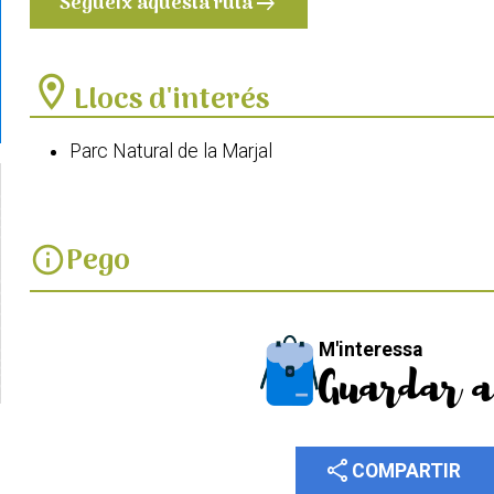
Segueix aquesta ruta
arrow_right_alt
location_on
Llocs d'interés
Parc Natural de la Marjal
Pego
info
M'interessa
Guardar a
share
COMPARTIR