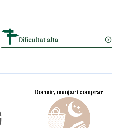
Dificultat alta
expand_circle_down
Dormir, menjar i comprar