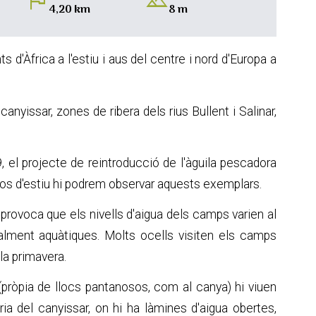
flag
landscape
4,20 km
8 m
'Àfrica a l'estiu i aus del centre i nord d'Europa a
anyissar, zones de ribera dels rius Bullent i Salinar,
, el projecte de reintroducció de l'àguila pescadora
sos d'estiu hi podrem observar aquests exemplars.
òs provoca que els nivells d'aigua dels camps varien al
cipalment aquàtiques. Molts ocells visiten els camps
a la primavera.
pròpia de llocs pantanosos, com al canya) hi viuen
ia del canyissar, on hi ha làmines d'aigua obertes,