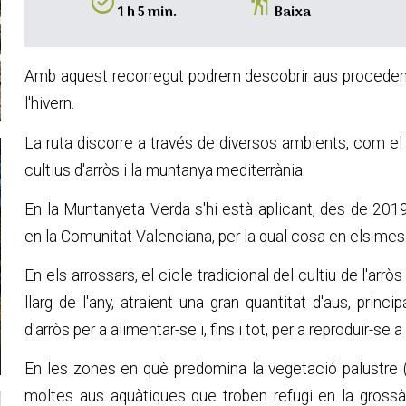
alarm_on
hiking
1 h 5 min.
Baixa
Amb aquest recorregut podrem descobrir aus procedents d
l'hivern.
La ruta discorre a través de diversos ambients, com el c
cultius d'arròs i la muntanya mediterrània.
En la Muntanyeta Verda s'hi està aplicant, des de 2019
en la Comunitat Valenciana, per la qual cosa en els me
En els arrossars, el cicle tradicional del cultiu de l'arr
llarg de l'any, atraient una gran quantitat d'aus, prin
d'arròs per a alimentar-se i, fins i tot, per a reproduir-se 
En les zones en què predomina la vegetació palustre (
moltes aus aquàtiques que troben refugi en la grossàr