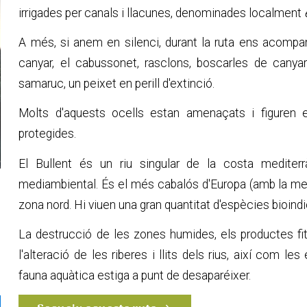
irrigades per canals i llacunes, denominades localment
e
A més, si anem en silenci, durant la ruta ens acomp
canyar, el cabussonet, rasclons, boscarles de canyar
samaruc, un peixet en perill d'extinció.
Molts d'aquests ocells estan amenaçats i figuren e
protegides.
El Bullent és un riu singular de la costa mediterrà
mediambiental. És el més cabalós d'Europa (amb la menor
zona nord. Hi viuen una gran quantitat d'espècies bioindi
La destrucció de les zones humides, els productes fitos
l'alteració de les riberes i llits dels rius, així com l
fauna aquàtica estiga a punt de desaparéixer.