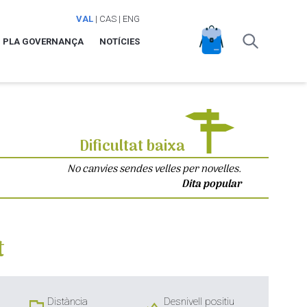
VAL
|
CAS
|
ENG
PLA GOVERNANÇA
NOTÍCIES
Dificultat baixa
No canvies sendes velles per novelles.
Dita popular
t
Distància
Desnivell positiu