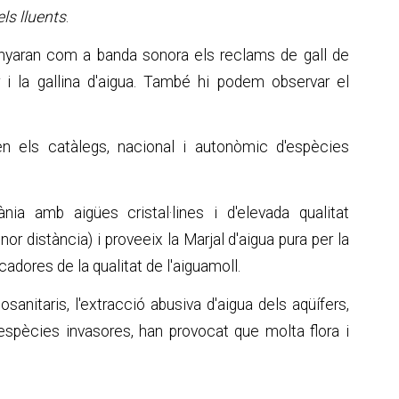
ls lluents
.
anyaran com a banda sonora els reclams de gall de
 i la gallina d'aigua. També hi podem observar el
n els catàlegs, nacional i autonòmic d'espècies
nia amb aigües cristal·lines i d'elevada qualitat
 distància) i proveeix la Marjal d'aigua pura per la
cadores de la qualitat de l'aiguamoll.
anitaris, l'extracció abusiva d'aigua dels aqüífers,
es espècies invasores, han provocat que molta flora i