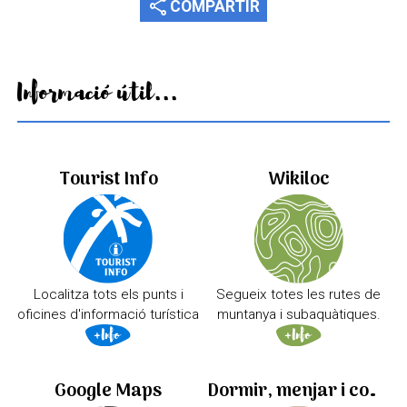
share
COMPARTIR
Informació útil...
Tourist Info
Wikiloc
Localitza tots els punts i
Segueix totes les rutes de
oficines d'informació turística
muntanya i subaquàtiques.
Google Maps
Dormir, menjar i comprar