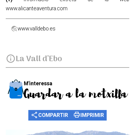
www.alicanteaventura.com
travel_explore
www.valldebo.es
La Vall d’Ebo
info
M'interessa
Guardar a la motxilla
share
print
COMPARTIR
IMPRIMIR