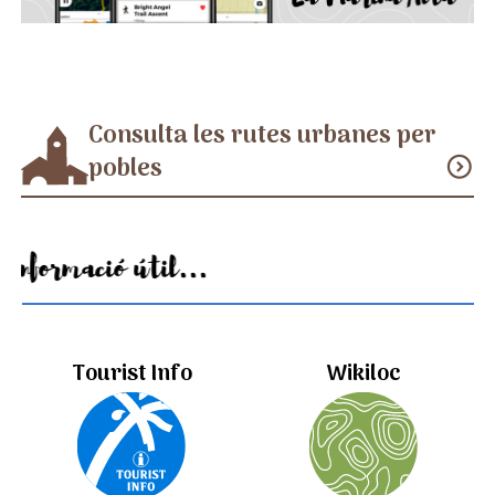
Consulta les rutes urbanes per
pobles
expand_circle_down
Informació útil...
Tourist Info
Wikiloc