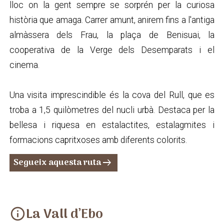
lloc on la gent sempre se sorprén per la curiosa
història que amaga. Carrer amunt, anirem fins a l'antiga
almàssera dels Frau, la plaça de Benisuai, la
cooperativa de la Verge dels Desemparats i el
cinema.
Una visita imprescindible és la cova del Rull, que es
troba a 1,5 quilòmetres del nucli urbà. Destaca per la
bellesa i riquesa en estalactites, estalagmites i
formacions capritxoses amb diferents colorits.
Segueix aquesta ruta
arrow_right_alt
La Vall d’Ebo
info