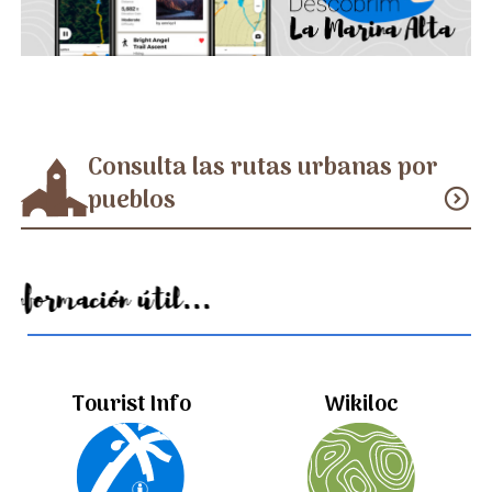
Consulta las rutas urbanas por
pueblos
expand_circle_down
Información útil...
Tourist Info
Wikiloc