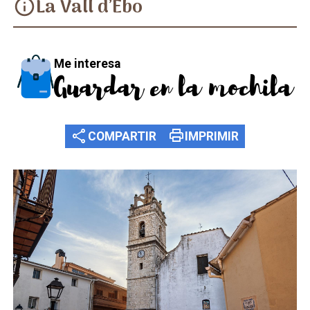
La Vall d’Ebo
info
Me interesa
Guardar en la mochila
share
print
COMPARTIR
IMPRIMIR