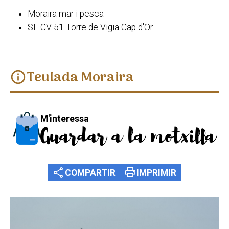
Moraira mar i pesca
SL CV 51 Torre de Vigia Cap d'Or
Teulada Moraira
info
M'interessa
Guardar a la motxilla
share
print
COMPARTIR
IMPRIMIR