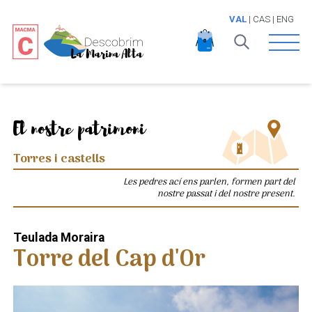
VAL
|
CAS
|
ENG
Open 
El nostre patrimoni
Torres i castells
Les pedres ací ens parlen, formen part del
nostre passat i del nostre present.
Teulada Moraira
Torre del Cap d'Or