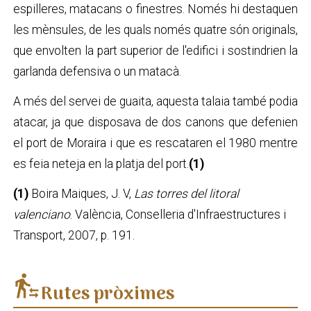
espilleres, matacans o finestres. Només hi destaquen
les mènsules, de les quals només quatre són originals,
que envolten la part superior de l'edifici i sostindrien la
garlanda defensiva o un matacà.
A més del servei de guaita, aquesta talaia també podia
atacar, ja que disposava de dos canons que defenien
el port de Moraira i que es rescataren el 1980 mentre
es feia neteja en la platja del port.
(1)
(1)
Boira Maiques, J. V,
Las torres del litoral
valenciano
. València, Conselleria d'Infraestructures i
Transport, 2007, p. 191.
transfer_within_a_station
Rutes pròximes