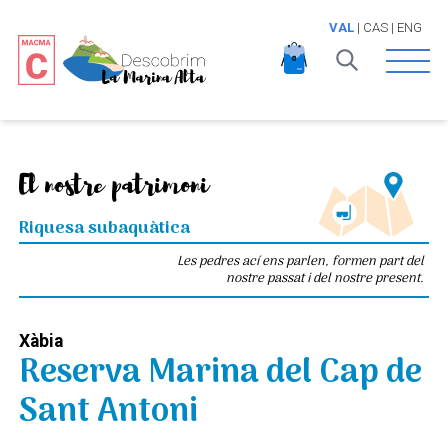
VAL
|
CAS
|
ENG
Open 
El nostre patrimoni
Riquesa subaquàtica
Les pedres ací ens parlen, formen part del
nostre passat i del nostre present.
Xàbia
Reserva Marina del Cap de
Sant Antoni