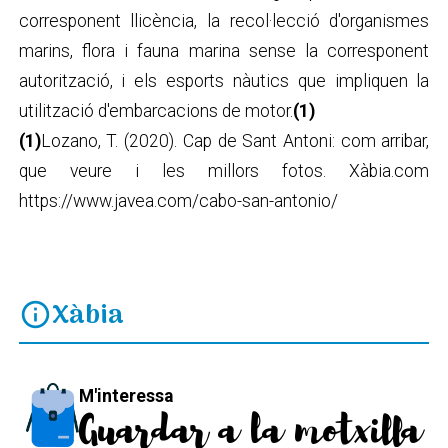
corresponent llicència, la recol·lecció d'organismes
marins, flora i fauna marina sense la corresponent
autorització, i els esports nàutics que impliquen la
utilització d'embarcacions de motor.
(1)
(1)
Lozano, T. (2020). Cap de Sant Antoni: com arribar,
que veure i les millors fotos. Xàbia.com
https://www.javea.com/cabo-san-antonio/
Xàbia
info
M'interessa
Guardar a la motxilla