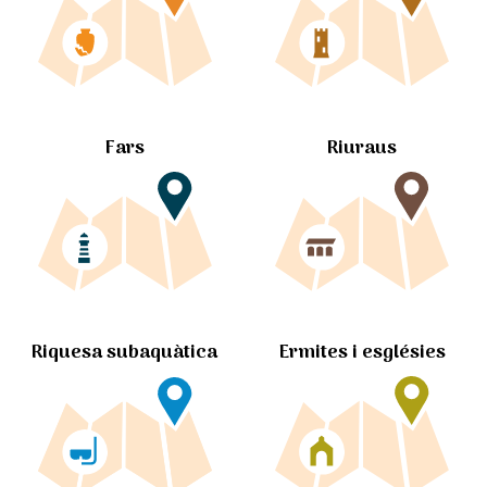
Fars
Riuraus
Ermites i esglésies
Riquesa subaquàtica