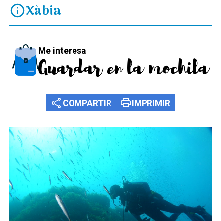
Xàbia
info
Me interesa
Guardar en la mochila
share
print
COMPARTIR
IMPRIMIR