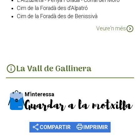
Cim de la Foradà des d'Alpatró
Cim de la Foradà des de Benissivà
Cim de la Foradà des de La Carroja
expand_circle_down
Veure'n més
PR-CV 43 Les Valls
La Vall de Gallinera
info
M'interessa
Guardar a la motxilla
share
print
COMPARTIR
IMPRIMIR