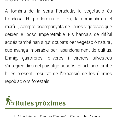
A l'ombria de la serra Foradada, la vegetació és
frondosa. Hi predomina el fleix, la cornicabra i el
marfull, sempre acompanyats de lianes vigoroses que
deixen el bosc impenetrable. Els bancals de difícil
accés també han sigut ocupats per vegetació natural,
que avança imparable per l'abandonament de cultius.
Enmig, garroferes, oliveres i cirerers silvestres
s'integren dins del paisatge boscós. El pi blanc també
hi és present, resultat de l'expansió de les últimes
repoblacions forestals.
transfer_within_a_station
Rutes pròximes
L'Atzubieta - Penya Foradà - Corral del Moro