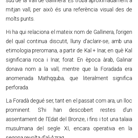
sud de la Vall de Gallinera. Es troba aproximadament a
mitjan vall, per això és una referència visual des de
molts punts.
Hi ha qui relaciona el mateix nom de Gallinera, l'origen
del qual continua discutit, lluny d'aclarir-se, amb una
etimologia preromana, a partir de Kal + Inar, en què Kal
significaria roca i Inar, forat. En època àrab, Galinar
donava nom a la vall, mentre que la Foradada era
anomenada Mathqquba, que literalment significa
perforada.
La Foradà degué ser, tant en el passat com ara, un lloc
prominent. S'hi han descobert restes d'un
assentament de l'Edat del Bronze, i fins i tot una talaia
musulmana del segle XI, encara operativa en la
segona revolta d'al-Azraq.