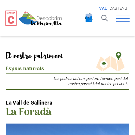
VAL
|
CAS
|
ENG
Open 
El nostre patrimoni
Espais naturals
Les pedres ací ens parlen, formen part del
nostre passat i del nostre present.
La Vall de Gallinera
La Foradà