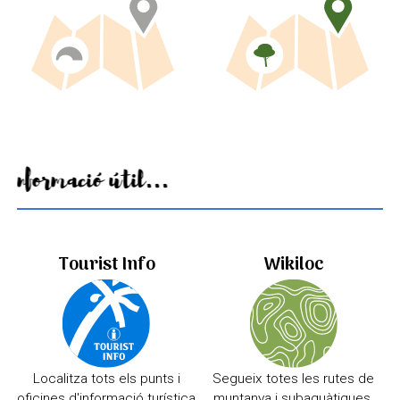
Informació útil...
Tourist Info
Wikiloc
Localitza tots els punts i
Segueix totes les rutes de
oficines d'informació turística
muntanya i subaquàtiques.