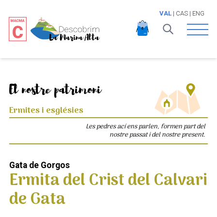
VAL
|
CAS
|
ENG
Open 
El nostre patrimoni
Ermites i esglésies
Les pedres ací ens parlen, formen part del
nostre passat i del nostre present.
Gata de Gorgos
Ermita del Crist del Calvari
de Gata