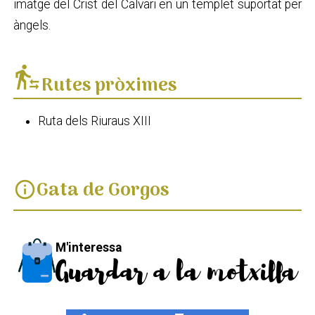
imatge del Crist del Calvari en un templet suportat per
àngels.
transfer_within_a_station
Rutes pròximes
Ruta dels Riuraus XIII
Gata de Gorgos
info
M'interessa
Guardar a la motxilla