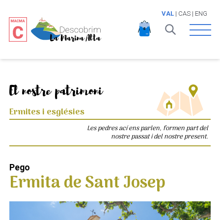
VAL
|
CAS
|
ENG
Open 
El nostre patrimoni
Ermites i esglésies
Les pedres ací ens parlen, formen part del
nostre passat i del nostre present.
Pego
Ermita de Sant Josep