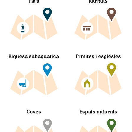
Fars
Riuraus
Ermites i esglésies
Riquesa subaquàtica
Coves
Espais naturals