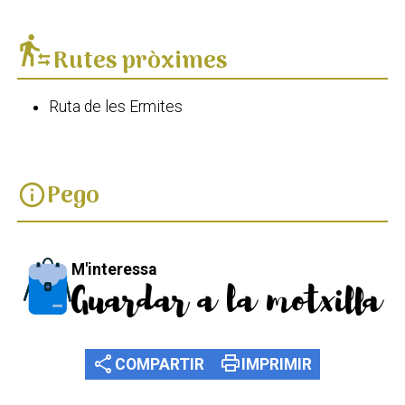
transfer_within_a_station
Rutes pròximes
Ruta de les Ermites
Pego
info
M'interessa
Guardar a la motxilla
share
print
COMPARTIR
IMPRIMIR