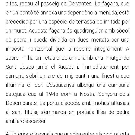
altes, recau al passeig de Cervantes. La façana, que
en un cantó té annexa una dependència menuda, està
precedida per una espècie de terrassa delimitada per
un muret. Aquesta façana és quadrangular, amb sòcol
de pedra, i queda dividida en dues meitats per una
imposta horitzontal que la recorre íntegrament. A
sobre, hi ha un retaule ceràmic amb una imatge de
Sant Josep amb el Xiquet i, immediatament per
damunt, s'obri un arc de mig punt i una finestra que
il·lumina el cor. L'espadanya alberga una campana
batejada cap al 1945 com a Nostra Senyora dels
Desemparats. La porta d'accés, amb motius al·lusius
al sant titular, s'emmarca en portada llisa de pedra
amb arc escarser.
A l'interior, els espais que queden entre els contraforts