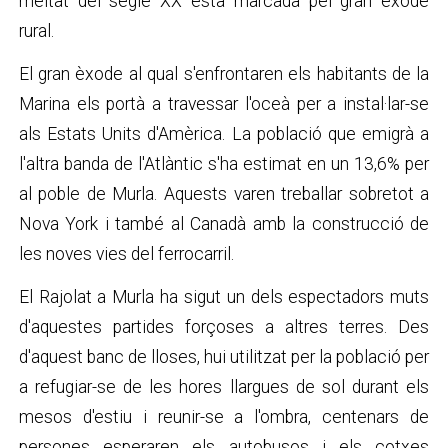
meitat del segle XX està marcada pel gran èxode
rural.
El gran èxode al qual s'enfrontaren els habitants de la
Marina els portà a travessar l'oceà per a instal·lar-se
als Estats Units d'Amèrica. La població que emigrà a
l'altra banda de l'Atlàntic s'ha estimat en un 13,6% per
al poble de Murla. Aquests varen treballar sobretot a
Nova York i també al Canadà amb la construcció de
les noves vies del ferrocarril.
El Rajolat a Murla ha sigut un dels espectadors muts
d'aquestes partides forçoses a altres terres. Des
d'aquest banc de lloses, hui utilitzat per la població per
a refugiar-se de les hores llargues de sol durant els
mesos d'estiu i reunir-se a l'ombra, centenars de
persones esperaren els autobusos i els cotxes