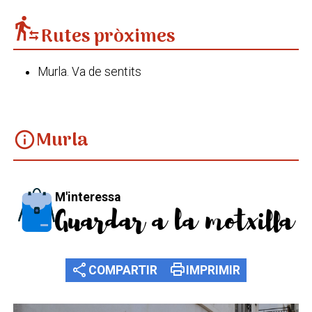
transfer_within_a_station
Rutes pròximes
Murla. Va de sentits
Murla
info
M'interessa
Guardar a la motxilla
share
print
COMPARTIR
IMPRIMIR