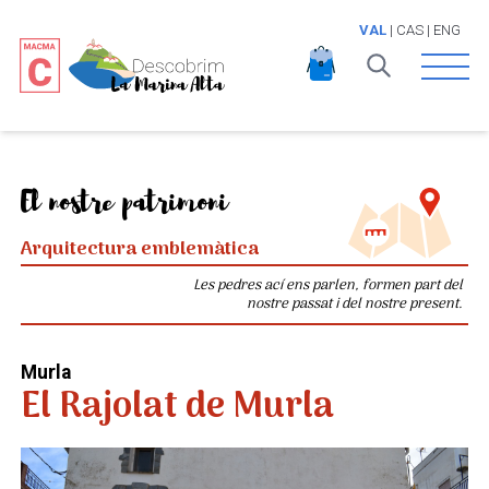
VAL
|
CAS
|
ENG
Open 
El nostre patrimoni
Arquitectura emblemàtica
Les pedres ací ens parlen, formen part del
nostre passat i del nostre present.
Murla
El Rajolat de Murla