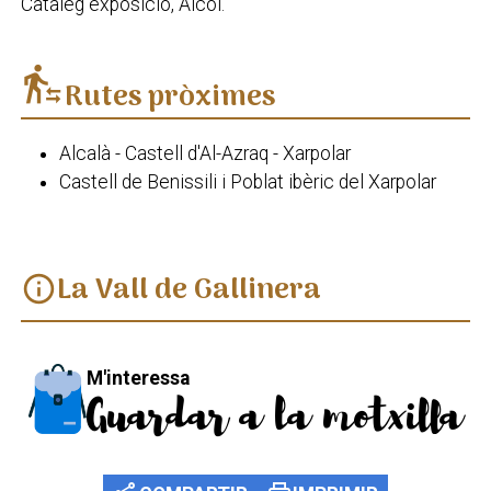
Catàleg exposició, Alcoi.
transfer_within_a_station
Rutes pròximes
Alcalà - Castell d'Al-Azraq - Xarpolar
Castell de Benissili i Poblat ibèric del Xarpolar
La Vall de Gallinera
info
M'interessa
Guardar a la motxilla