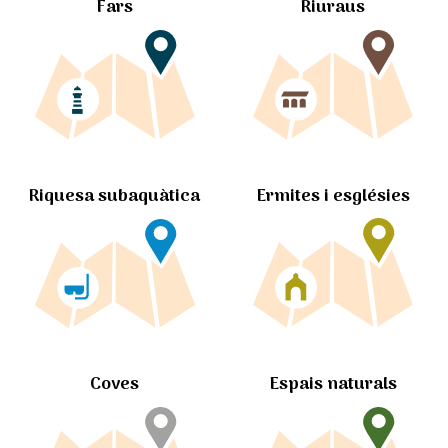
Fars
Riuraus
Ermites i esglésies
Riquesa subaquàtica
Coves
Espais naturals