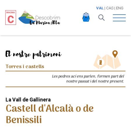
VAL
|
CAS
|
ENG
Open 
El nostre patrimoni
Torres i castells
Les pedres ací ens parlen, formen part del
nostre passat i del nostre present.
La Vall de Gallinera
Castell d'Alcalà o de
Benissili