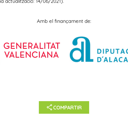
ma actualització: 14/06/2021).
Amb el finançament de:
share
COMPARTIR