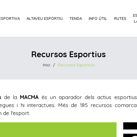
E
ESPORTIVA
ALTAVEU ESPORTIU
TENDA
INFO ÚTIL
RUTES
L
Recursos Esportius
Inici
/
Recursos Esportius
us
de la
MACMA
és un aparador dels actius esportius
egues i hi interactues. Més de 185 recursos comarcal
 de l'esport.