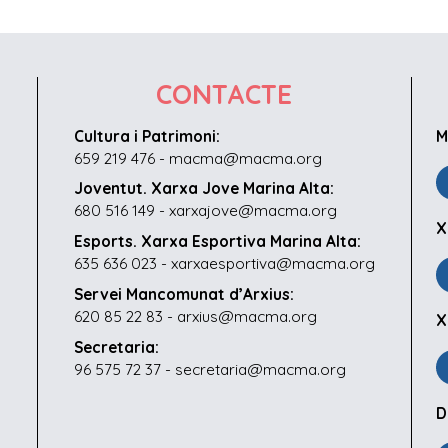
CONTACTE
Cultura i Patrimoni:
M
659 219 476 - macma@macma.org
Joventut. Xarxa Jove Marina Alta:
680 516 149 - xarxajove@macma.org
X
Esports. Xarxa Esportiva Marina Alta:
635 636 023 - xarxaesportiva@macma.org
Servei Mancomunat d’Arxius:
620 85 22 83 - arxius@macma.org
X
Secretaria:
96 575 72 37 - secretaria@macma.org
D