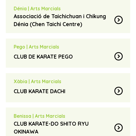
629891957
phone_iphone
Dénia
|
Arts Marcials
spons2@hotmail.com
email
Associació de Taichichuan i Chikung
expand_circle_down
Dénia (Chen Taichi Centre)
Pepe Arlandis
contact_page
639 556 068
phone_iphone
Pego
|
Arts Marcials
taichidenia@gmail.com
email
expand_circle_down
CLUB DE KARATE PEGO
Escuela de Taichichuan de la Familia Chen, Kyusho
Paco
contact_page
Dim Mak, Chikung y Defensa personal.
pacoforra@hotmail.com
email
Xàbia
|
Arts Marcials
expand_circle_down
CLUB KARATE DACHI
Francisco Feliu
contact_page
jose7219@hotmail.com
email
Benissa
|
Arts Marcials
CLUB KARATE-DO SHITO RYU
expand_circle_down
OKINAWA