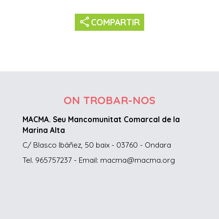
share
COMPARTIR
ON TROBAR-NOS
MACMA. Seu Mancomunitat Comarcal de la
Marina Alta
C/ Blasco Ibáñez, 50 baix - 03760 - Ondara
Tel. 965757237 - Email: macma@macma.org