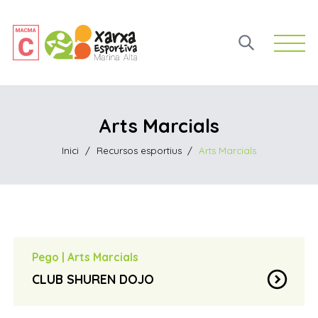
Open 
Arts Marcials
Inici
/
Recursos esportius
/
Arts Marcials
Pego
|
Arts Marcials
expand_circle_down
CLUB SHUREN DOJO
Ángel Antonio López
contact_page