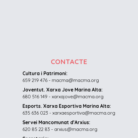
CONTACTE
Cultura i Patrimoni:
659 219 476 - macma@macma.org
Joventut. Xarxa Jove Marina Alta:
680 516 149 - xarxajove@macma.org
Esports. Xarxa Esportiva Marina Alta:
635 636 023 - xarxaesportiva@macma.org
Servei Mancomunat d’Arxius:
620 85 22 83 - arxius@macma.org