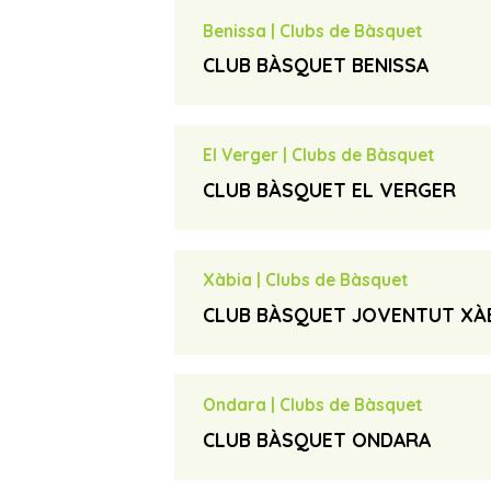
615 134 466
phone_iphone
Benissa
|
Clubs de Bàsquet
basketcalpe@gmail.com
email
CLUB BÀSQUET BENISSA
Més informació
travel_explore
Borja Ivars
contact_page
basquetbenissa@gmail.com
email
El Verger
|
Clubs de Bàsquet
CLUB BÀSQUET EL VERGER
Núria Pino Ballester
contact_page
informacio@elverger.es
email
Xàbia
|
Clubs de Bàsquet
miguel@elverger.es
email
CLUB BÀSQUET JOVENTUT XÀ
Més informació
travel_explore
Oscar Mayordomo
contact_page
info@joventutxabia.org
email
Ondara
|
Clubs de Bàsquet
Més informació
travel_explore
CLUB BÀSQUET ONDARA
President
contact_page