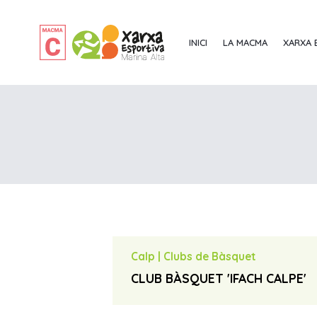
INICI
LA MACMA
XARXA 
Calp
|
Clubs de Bàsquet
CLUB BÀSQUET 'IFACH CALPE'
Juan José Martínez
contact_page