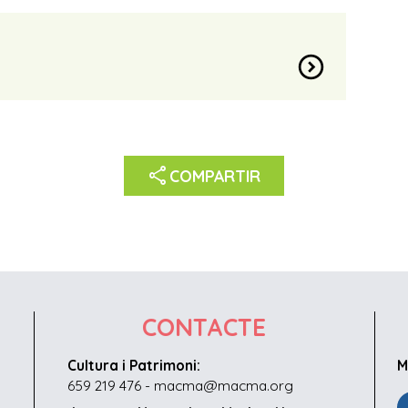
t
expand_circle_down
share
COMPARTIR
CONTACTE
Cultura i Patrimoni:
M
659 219 476 - macma@macma.org