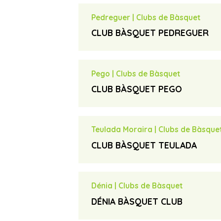
clubbasquetondara@gmail.com
email
Pedreguer
|
Clubs de Bàsquet
Més informació
travel_explore
CLUB BÀSQUET PEDREGUER
Jairo Roselló
contact_page
cbpedreguer@gmail.com
email
Pego
|
Clubs de Bàsquet
Més informació
travel_explore
CLUB BÀSQUET PEGO
Josep
contact_page
685327027
phone
Teulada Moraira
|
Clubs de Bàsque
cbpego@gmail.com
email
CLUB BÀSQUET TEULADA
Més informació
travel_explore
Pere Ivars
contact_page
deportes@teuladamoraira.org
email
Dénia
|
Clubs de Bàsquet
DÉNIA BÀSQUET CLUB
Manuel Viciano Aguirre
contact_page