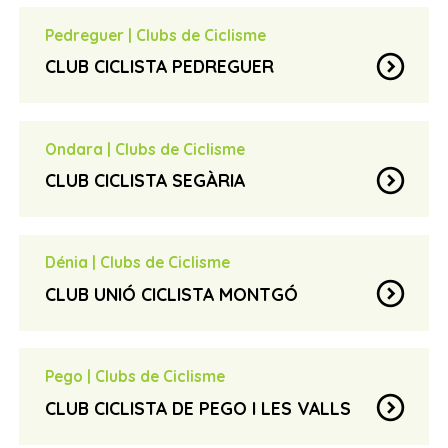
marcoselroig@hotmail.com
email
Pedreguer
|
Clubs de Ciclisme
Més informació
travel_explore
expand_circle_down
CLUB CICLISTA PEDREGUER
Toni Pulido
contact_page
info@ccpedreguer.com
email
Ondara
|
Clubs de Ciclisme
Més informació
travel_explore
expand_circle_down
CLUB CICLISTA SEGÀRIA
President
contact_page
ccsegaria@hotmail.com
email
Dénia
|
Clubs de Ciclisme
Més informació
travel_explore
expand_circle_down
CLUB UNIÓ CICLISTA MONTGÓ
Directiva del club
contact_page
636 308 423
phone_iphone
Pego
|
Clubs de Ciclisme
unionciclistamontgo@gmail.com
email
expand_circle_down
CLUB CICLISTA DE PEGO I LES VALLS
626 931 444
phone_iphone