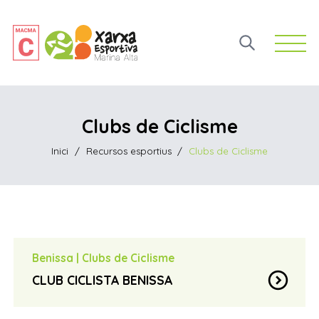
Open 
Clubs de Ciclisme
Inici
/
Recursos esportius
/
Clubs de Ciclisme
Benissa
|
Clubs de Ciclisme
expand_circle_down
CLUB CICLISTA BENISSA
José León
contact_page