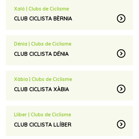
ccbenissa@gmail.com
email
Xaló
|
Clubs de Ciclisme
Més informació
travel_explore
expand_circle_down
CLUB CICLISTA BÈRNIA
Manuel Monfort Sobreca
contact_page
clubciclistaxalo@gmail.com
email
Dénia
|
Clubs de Ciclisme
expand_circle_down
CLUB CICLISTA DÉNIA
Directiva del club
contact_page
clubciclistadenia@gmail.com
email
Xàbia
|
Clubs de Ciclisme
expand_circle_down
CLUB CICLISTA XÀBIA
Jose Luis Luengo
contact_page
ccjavea@yahoo.es
email
Llíber
|
Clubs de Ciclisme
expand_circle_down
CLUB CICLISTA LLÍBER
Marcos Soria Llorca
contact_page