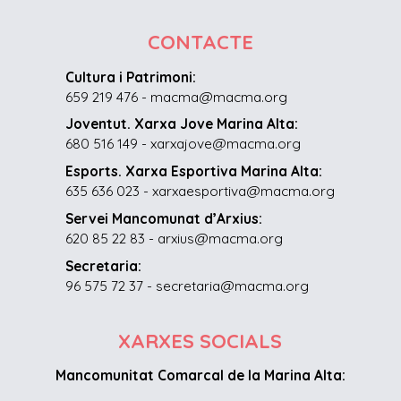
CONTACTE
Cultura i Patrimoni:
659 219 476 - macma@macma.org
Joventut. Xarxa Jove Marina Alta:
680 516 149 - xarxajove@macma.org
Esports. Xarxa Esportiva Marina Alta:
635 636 023 - xarxaesportiva@macma.org
Servei Mancomunat d’Arxius:
620 85 22 83 - arxius@macma.org
Secretaria:
96 575 72 37 - secretaria@macma.org
XARXES SOCIALS
Mancomunitat Comarcal de la Marina Alta: