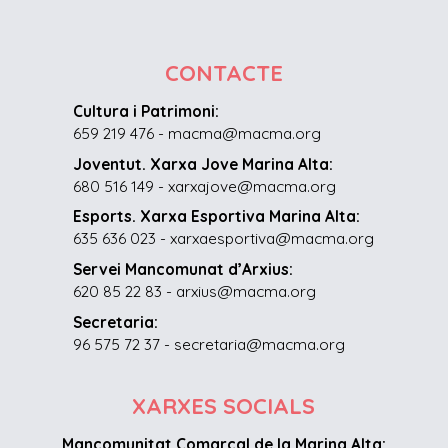
CONTACTE
Cultura i Patrimoni:
659 219 476 - macma@macma.org
Joventut. Xarxa Jove Marina Alta:
680 516 149 - xarxajove@macma.org
Esports. Xarxa Esportiva Marina Alta:
635 636 023 - xarxaesportiva@macma.org
Servei Mancomunat d’Arxius:
620 85 22 83 - arxius@macma.org
Secretaria:
96 575 72 37 - secretaria@macma.org
XARXES SOCIALS
Mancomunitat Comarcal de la Marina Alta: