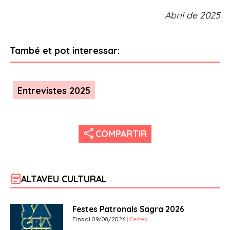
Abril de 2025
També et pot interessar:
Entrevistes 2025
share
COMPARTIR
event_note
ALTAVEU CULTURAL
Festes Patronals Sagra 2026
Fins al 09/08/2026
| Festes