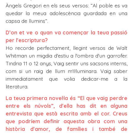
Àngels Gregori en els seus versos: “Al poble es va
quedar la meua adolescència guardada en una
capsa de llumins”.
D’on et ve o quan va començar la teua passió
per l'escriptura?
Ho recorde perfectament, llegint versos de Walt
Whitman un migdia d'estiu a l'ombra d'un garrofer.
Tindria 11 o 12 anys, Vaig sentir uns sacsons interns,
com si un raig de llum m'il·luminara. Vaig saber
immediatament que volia dedicar-me a la
literatura.
La teua primera novel·la és “El que vaig perdre
entre els núvols”, d'ella has dit en alguna
entrevista que està escrita amb el cor. Creus
que podríem definir aquesta obra com una
història d'amor, de famílies i també de