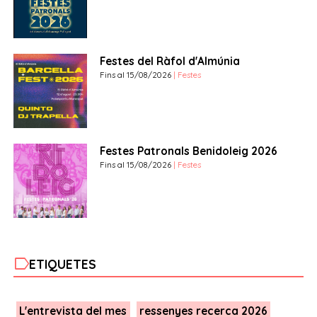
Festes del Ràfol d'Almúnia
Fins al 15/08/2026
| Festes
Festes Patronals Benidoleig 2026
Fins al 15/08/2026
| Festes
label
ETIQUETES
L'entrevista del mes
ressenyes recerca 2026