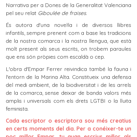
Narrativa per a Dones de la Generalitat Valenciana
pel seu relat
Giboulée de fraises
.
És autora d'una novel·la i de diversos llibres
infantils, sempre prenent com a base les tradicions
de la nostra comarca i la nostra llengua, que està
molt present als seus escrits, on trobem paraules
que ens són pròpies com escaldà o cep.
L'obra d'Empar Ferrer reivindica també la fauna i
l'entorn de la Marina Alta. Constitueix una defensa
del medi ambient, de la biodiversitat i de les arrels
de la comarca, sense deixar de banda valors més
amplis i universals com els drets LGTBI o la lluita
feminista.
Cada escriptor o escriptora sou més creatius
en certs moments del dia. Per a conéixer-te un
poc millor Empar, tu quan escrius millor als