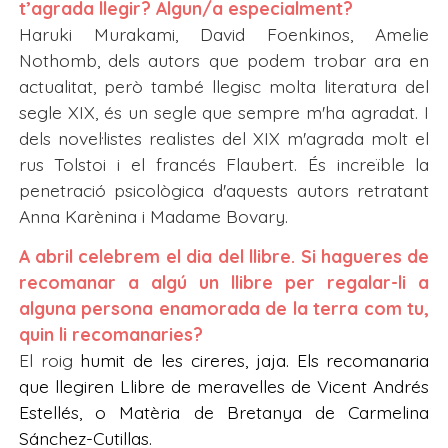
t’agrada llegir? Algun/a especialment?
Haruki Murakami, David Foenkinos, Amelie
Nothomb, dels autors que podem trobar ara en
actualitat, però també llegisc molta literatura del
segle XIX, és un segle que sempre m'ha agradat. I
dels novel·listes realistes del XIX m'agrada molt el
rus Tolstoi i el francés Flaubert. És increïble la
penetració psicològica d'aquests autors retratant
Anna Karènina i Madame Bovary.
A abril celebrem el dia del llibre. Si hagueres de
recomanar a algú un llibre per regalar-li a
alguna persona enamorada de la terra com tu,
quin li recomanaries?
El roig
humit de les cireres, jaja. Els recomanaria
que llegiren Llibre de meravelles de Vicent Andrés
Estellés, o Matèria de Bretanya de Carmelina
Sánchez-Cutillas.