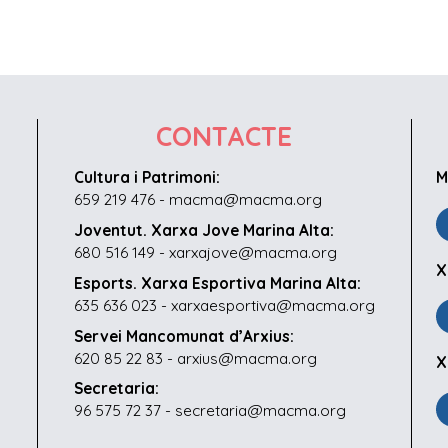
CONTACTE
Cultura i Patrimoni:
M
659 219 476 - macma@macma.org
Joventut. Xarxa Jove Marina Alta:
680 516 149 - xarxajove@macma.org
X
Esports. Xarxa Esportiva Marina Alta:
635 636 023 - xarxaesportiva@macma.org
Servei Mancomunat d’Arxius:
620 85 22 83 - arxius@macma.org
X
Secretaria:
96 575 72 37 - secretaria@macma.org