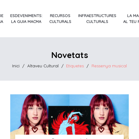
DE
ESDEVENIMENTS:
RECURSOS
INFRAESTRUCTURES
LA M
RA
LA GUIA MACMA
CULTURALS
CULTURALS
AL TEU
Novetats
Inici
/
Altaveu Cultural
/
Etiquetes
/
Ressenya musical