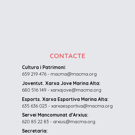
CONTACTE
Cultura i Patrimoni:
659 219 476 - macma@macma.org
Joventut. Xarxa Jove Marina Alta:
680 516 149 - xarxajove@macma.org
Esports. Xarxa Esportiva Marina Alta:
635 636 023 - xarxaesportiva@macma.org
Servei Mancomunat d’Arxius:
620 85 22 83 - arxius@macma.org
Secretaria: