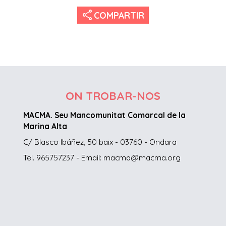
share
COMPARTIR
ON TROBAR-NOS
MACMA. Seu Mancomunitat Comarcal de la
Marina Alta
C/ Blasco Ibáñez, 50 baix - 03760 - Ondara
Tel. 965757237 - Email: macma@macma.org