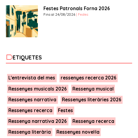
Festes Patronals Forna 2026
Fins al 24/08/2026
| Festes
label
ETIQUETES
L'entrevista del mes
ressenyes recerca 2026
Ressenyes musicals 2026
Ressenya musical
Ressenyes narrativa
Ressenyes literàries 2026
Ressenyes recerca
Festes
Ressenya narrativa 2026
Ressenya recerca
Ressenya literària
Ressenyes novel·la