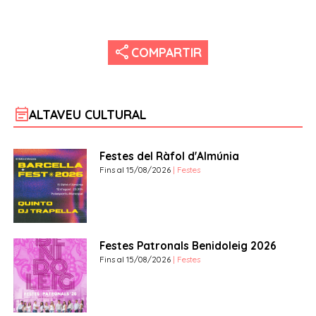
share
COMPARTIR
event_note
ALTAVEU CULTURAL
Festes del Ràfol d'Almúnia
Fins al 15/08/2026
| Festes
Festes Patronals Benidoleig 2026
Fins al 15/08/2026
| Festes