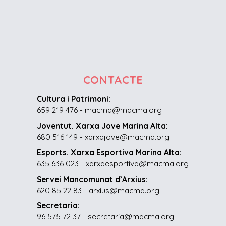
CONTACTE
Cultura i Patrimoni:
659 219 476 - macma@macma.org
Joventut. Xarxa Jove Marina Alta:
680 516 149 - xarxajove@macma.org
Esports. Xarxa Esportiva Marina Alta:
635 636 023 - xarxaesportiva@macma.org
Servei Mancomunat d’Arxius:
620 85 22 83 - arxius@macma.org
Secretaria:
96 575 72 37 - secretaria@macma.org