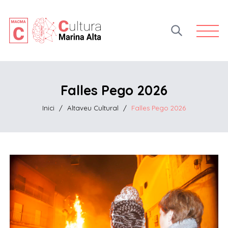
Open 
Falles Pego 2026
Inici
/
Altaveu Cultural
/
Falles Pego 2026