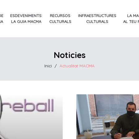
DE
ESDEVENIMENTS:
RECURSOS
INFRAESTRUCTURES
LA M
RA
LA GUIA MACMA
CULTURALS
CULTURALS
AL TEU
Noticies
Inici
/
Actualitat MACMA