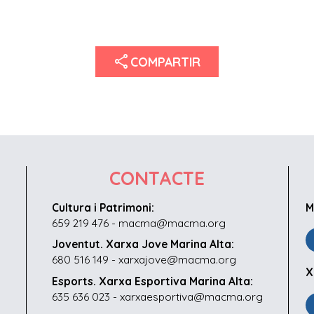
share
COMPARTIR
CONTACTE
Cultura i Patrimoni:
M
659 219 476 - macma@macma.org
Joventut. Xarxa Jove Marina Alta:
680 516 149 - xarxajove@macma.org
X
Esports. Xarxa Esportiva Marina Alta:
635 636 023 - xarxaesportiva@macma.org