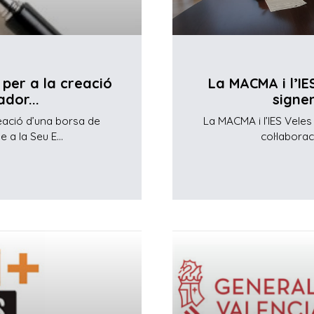
 per a la creació
La MACMA i l’IE
dor...
signen
reació d’una borsa de
La MACMA i l’IES Vele
 a la Seu E...
col·laborac