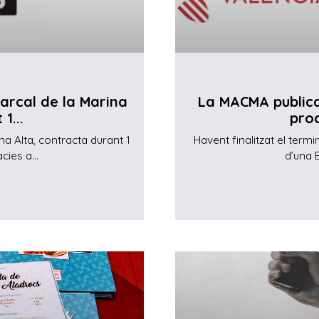
arcal de la Marina
La MACMA publica 
1...
proc
a Alta, contracta durant 1
Havent finalitzat el termi
ies a...
d’una 