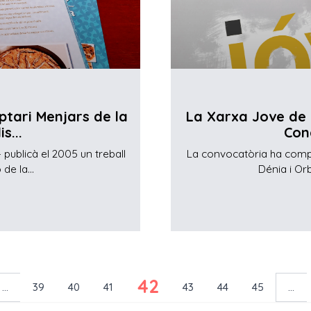
ptari Menjars de la
La Xarxa Jove de l
s...
Con
publicà el 2005 un treball
La convocatòria ha comp
de la...
Dénia i Orb
42
...
39
40
41
43
44
45
...