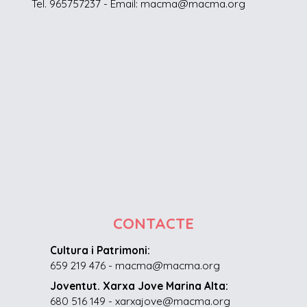
Tel. 965757237 - Email: macma@macma.org
CONTACTE
Cultura i Patrimoni:
659 219 476 - macma@macma.org
Joventut. Xarxa Jove Marina Alta:
680 516 149 - xarxajove@macma.org