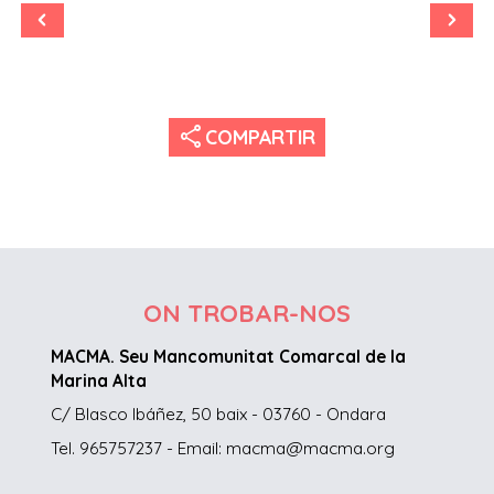
share
COMPARTIR
ON TROBAR-NOS
MACMA. Seu Mancomunitat Comarcal de la
Marina Alta
C/ Blasco Ibáñez, 50 baix - 03760 - Ondara
Tel. 965757237 - Email: macma@macma.org