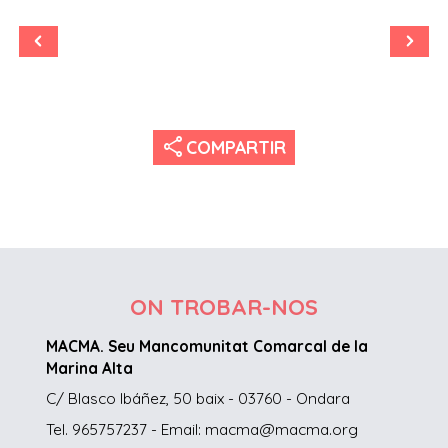
share
COMPARTIR
ON TROBAR-NOS
MACMA. Seu Mancomunitat Comarcal de la
Marina Alta
C/ Blasco Ibáñez, 50 baix - 03760 - Ondara
Tel. 965757237 - Email: macma@macma.org