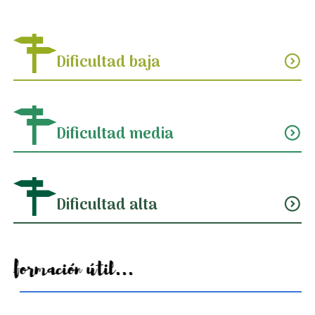
Dificultad baja
expand_circle_down
Dificultad media
expand_circle_down
Dificultad alta
expand_circle_down
Información útil...