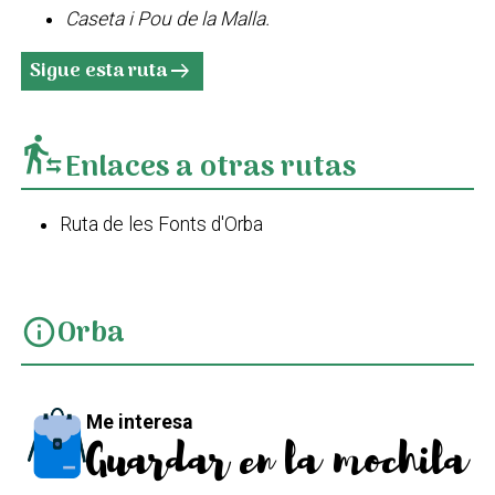
Caseta i Pou de la Malla.
Sigue esta ruta
arrow_right_alt
transfer_within_a_station
Enlaces a otras rutas
Ruta de les Fonts d'Orba
Orba
info
Me interesa
Guardar en la mochila