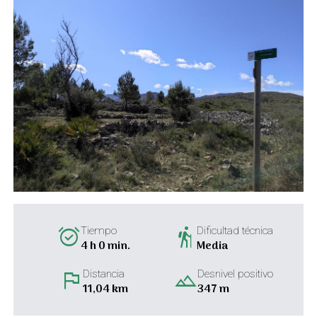
alarm_on
hiking
Tiempo
Dificultad técnica
4 h 0 min.
Media
flag
landscape
Distancia
Desnivel positivo
11,04 km
347 m