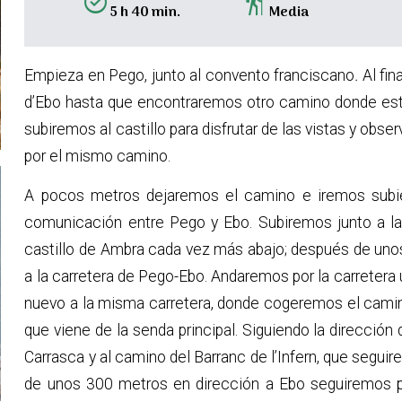
alarm_on
hiking
5 h 40 min.
Media
Empieza en Pego, junto al convento franciscano
.
Al fin
d’Ebo hasta que encontraremos otro camino donde está 
subiremos al castillo para disfrutar de las vistas y obs
por el mismo camino.
A pocos metros dejaremos el camino e iremos subie
comunicación entre Pego y Ebo. Subiremos junto a la
castillo de Ambra cada vez más abajo; después de unos
a la carretera de Pego-Ebo. Andaremos por la carretera
nuevo a la misma carretera, donde cogeremos el camin
que viene de la senda principal. Siguiendo la dirección 
Carrasca y al camino del Barranc de l’Infern, que segu
de unos 300 metros en dirección a Ebo seguiremos por 