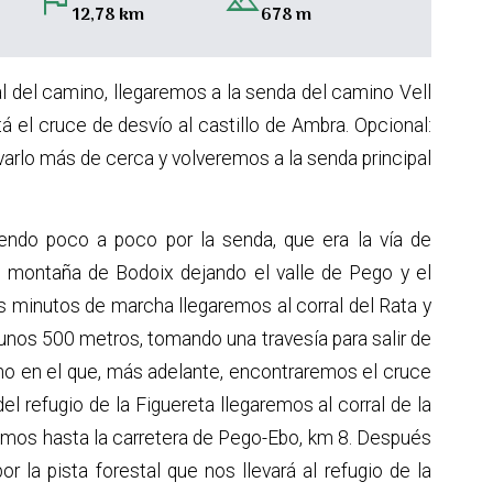
flag
landscape
12,78 km
678 m
al del camino, llegaremos a la senda del camino Vell
el cruce de desvío al castillo de Ambra. Opcional:
ervarlo más de cerca y volveremos a la senda principal
ndo poco a poco por la senda, que era la vía de
 montaña de Bodoix dejando el valle de Pego y el
 minutos de marcha llegaremos al corral del Rata y
 unos 500 metros, tomando una travesía para salir de
o en el que, más adelante, encontraremos el cruce
del refugio de la Figuereta
llegaremos al corral de la
iremos hasta la carretera de Pego-Ebo, km 8. Después
la pista forestal que nos llevará al refugio de la