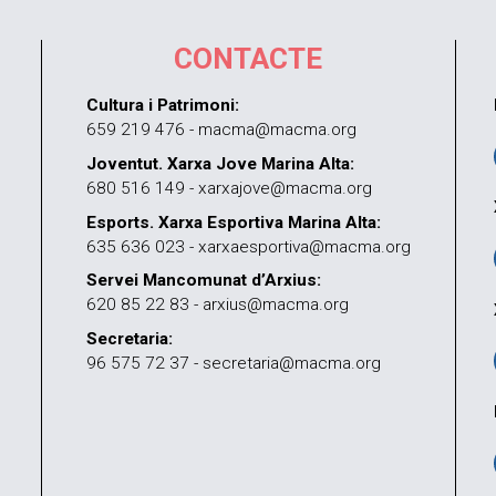
CONTACTE
Cultura i Patrimoni:
659 219 476 - macma@macma.org
Joventut. Xarxa Jove Marina Alta:
680 516 149 - xarxajove@macma.org
Esports. Xarxa Esportiva Marina Alta:
635 636 023 - xarxaesportiva@macma.org
Servei Mancomunat d’Arxius:
620 85 22 83 - arxius@macma.org
Secretaria:
96 575 72 37 - secretaria@macma.org