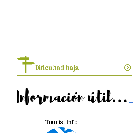
Dificultad baja
expand_circle_down
Información útil...
Tourist Info