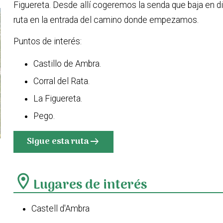
Figuereta. Desde allí cogeremos la senda que baja en d
ruta en la entrada del camino donde empezamos.
Puntos de interés:
Castillo de Ambra.
Corral del Rata.
La Figuereta.
Pego.
Sigue esta ruta
arrow_right_alt
location_on
Lugares de interés
Castell d'Ambra