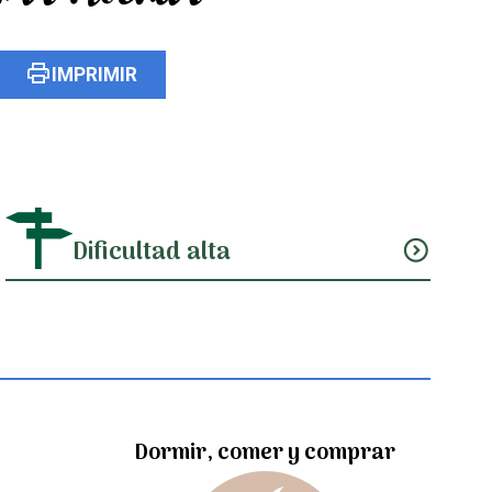
print
IMPRIMIR
Dificultad alta
expand_circle_down
Dormir, comer y comprar