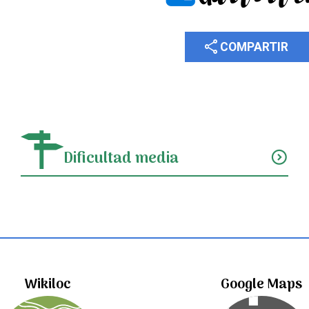
share
COMPARTIR
Dificultad media
expand_circle_down
Wikiloc
Google Maps