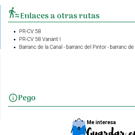
transfer_within_a_station
Enlaces a otras rutas
PR-CV 58
PR-CV 58 Variant I
Barranc de la Canal - barranc del Pintor - barranc d
Travessa de Bodoix
Pego-barranc de les Coves-La Figuereta-El Xical-
Pego
info
Me interesa
Guardar e