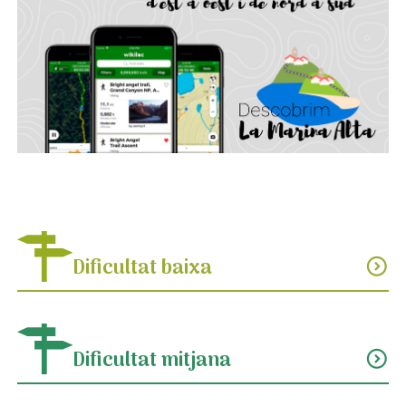
Dificultat baixa
expand_circle_down
Dificultat mitjana
expand_circle_down