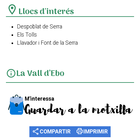
location_on
Llocs d'interés
Despoblat de Serra
Els Tolls
Llavador i Font de la Serra
La Vall d’Ebo
info
M'interessa
Guardar a la motxilla
share
print
COMPARTIR
IMPRIMIR