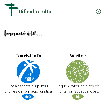
Dificultat alta
expand_circle_down
Informació útil...
Tourist Info
Wikiloc
Localitza tots els punts i
Segueix totes les rutes de
oficines d'informació turística
muntanya i subaquàtiques.