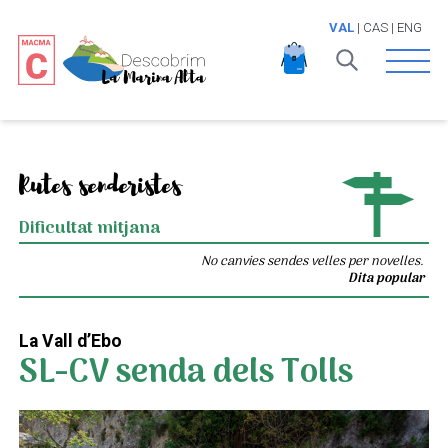
VAL
|
CAS
|
ENG
Open 
Rutes senderistes
Dificultat mitjana
No canvies sendes velles per novelles.
Dita popular
La Vall d’Ebo
SL-CV senda dels Tolls