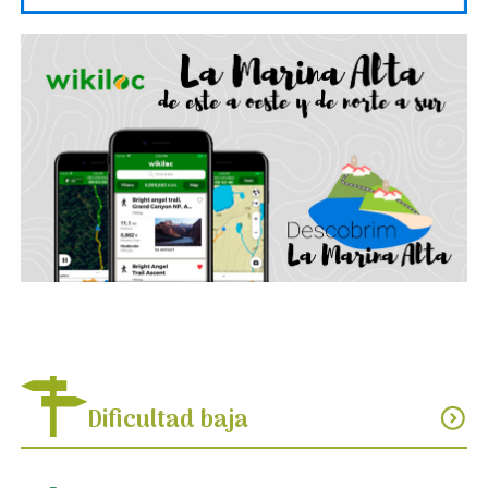
Dificultad baja
expand_circle_down