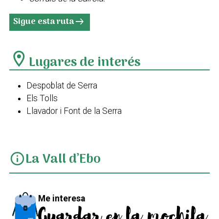
Sigue esta ruta
arrow_right_alt
location_on
Lugares de interés
Despoblat de Serra
Els Tolls
Llavador i Font de la Serra
La Vall d’Ebo
info
Me interesa
Guardar en la mochila