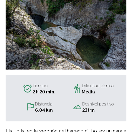
alarm_on
hiking
Tiempo
Dificultad técnica
2 h 20 min.
Media
flag
landscape
Distancia
Desnivel positivo
6,04 km
231 m
Els Tolls, en la sección del barranc d’Ebo, es un paraje