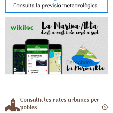
Consulta les rutes urbanes per
pobles
expand_circle_down