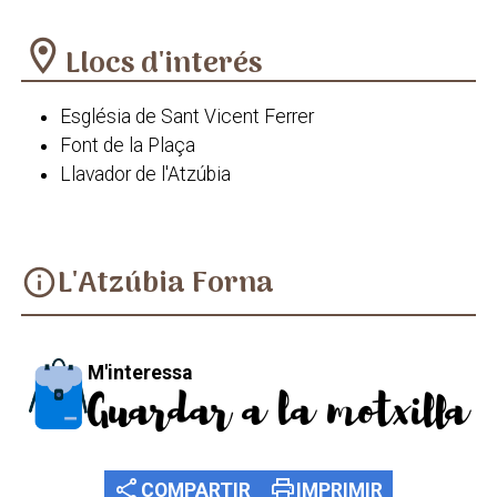
location_on
Llocs d'interés
Església de Sant Vicent Ferrer
Font de la Plaça
Llavador de l'Atzúbia
L'Atzúbia Forna
info
M'interessa
Guardar a la motxilla
share
print
COMPARTIR
IMPRIMIR