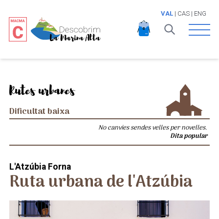
VAL
|
CAS
|
ENG
Open 
Rutes urbanes
Dificultat baixa
No canvies sendes velles per novelles.
Dita popular
L'Atzúbia Forna
Ruta urbana de l'Atzúbia