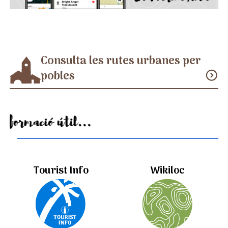
Consulta les rutes urbanes per
pobles
expand_circle_down
Informació útil...
Tourist Info
Wikiloc