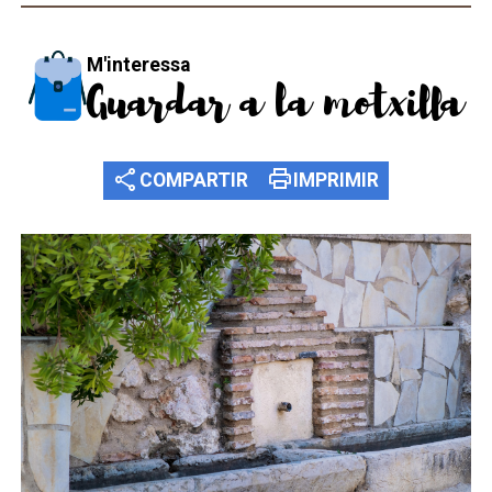
M'interessa
Guardar a la motxilla
share
print
COMPARTIR
IMPRIMIR