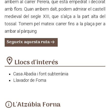
arribem al carrer Perera, que està empedrat i decorat
amb flors. Quan arribem dalt, podem admirar el castell
medieval del segle XIII, que s'alça a la part alta del
tossal. Tornem pel mateix carrer fins a la plaça per a
arribar al pàrquing.
Segueix aquesta ruta
arrow_right_alt
location_on
Llocs d'interés
Casa Abadia i font subterrània
Llavador de Forna
L'Atzúbia Forna
info