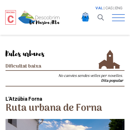
VAL
|
CAS
|
ENG
Open 
Rutes urbanes
Dificultat baixa
No canvies sendes velles per novelles.
Dita popular
L'Atzúbia Forna
Ruta urbana de Forna