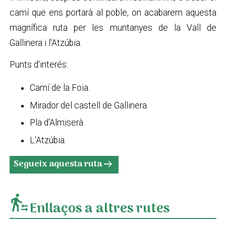
camí que ens portarà al poble, on acabarem aquesta
magnífica ruta per les muntanyes de la Vall de
Gallinera i l'Atzúbia.
Punts d'interés:
Camí de la Foia.
Mirador del castell de Gallinera.
Pla d'Almiserà.
L'Atzúbia.
Segueix aquesta ruta
arrow_right_alt
transfer_within_a_station
Enllaços a altres rutes