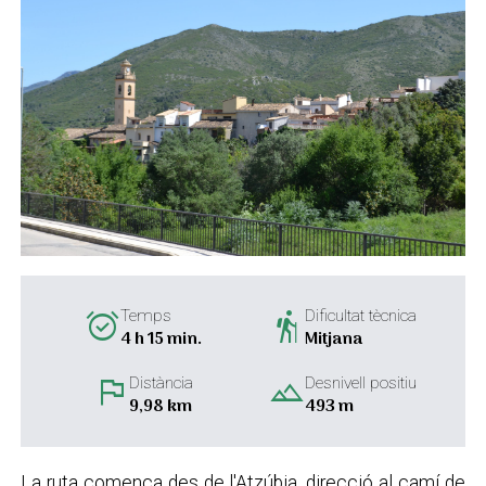
alarm_on
hiking
Temps
Dificultat tècnica
4 h 15 min.
Mitjana
flag
landscape
Distància
Desnivell positiu
9,98 km
493 m
La ruta comença des de l'Atzúbia, direcció al camí de