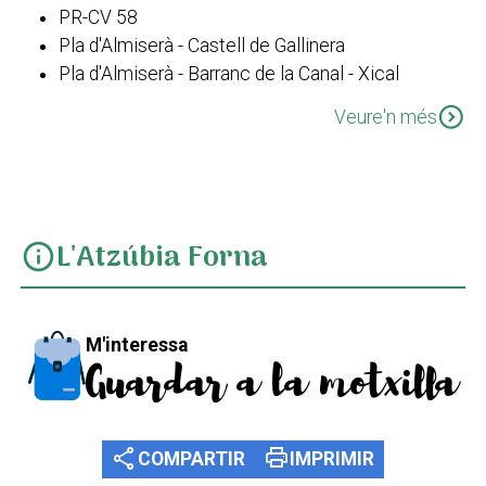
PR-CV 58
Pla d'Almiserà - Castell de Gallinera
Pla d'Almiserà - Barranc de la Canal - Xical
PR-CV 58 Variant I
expand_circle_down
Veure'n més
L'Atzúbia Forna
info
M'interessa
Guardar a la motxilla
share
print
COMPARTIR
IMPRIMIR