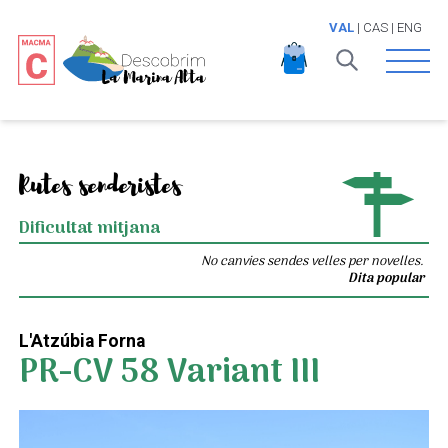
VAL
|
CAS
|
ENG
Open 
Rutes senderistes
Dificultat mitjana
No canvies sendes velles per novelles.
Dita popular
L'Atzúbia Forna
PR-CV 58 Variant III