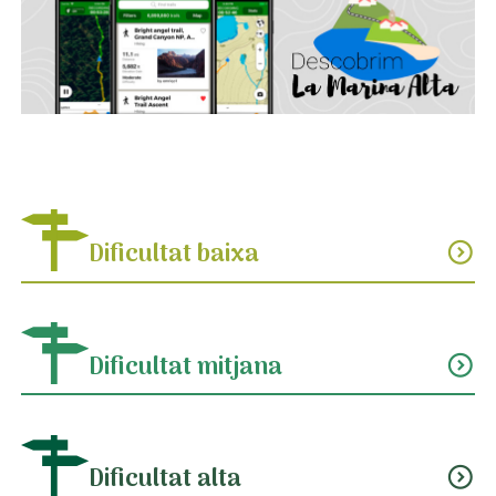
Dificultat baixa
expand_circle_down
Dificultat mitjana
expand_circle_down
Dificultat alta
expand_circle_down