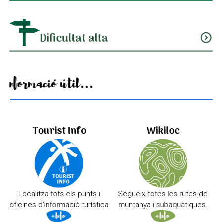
Dificultat alta
expand_circle_down
Informació útil...
Tourist Info
Wikiloc
Localitza tots els punts i
Segueix totes les rutes de
oficines d'informació turística
muntanya i subaquàtiques.