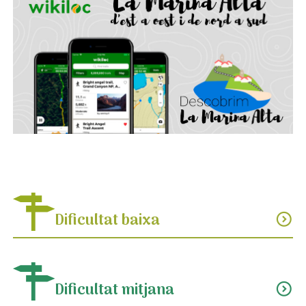
Dificultat baixa
expand_circle_down
Dificultat mitjana
expand_circle_down