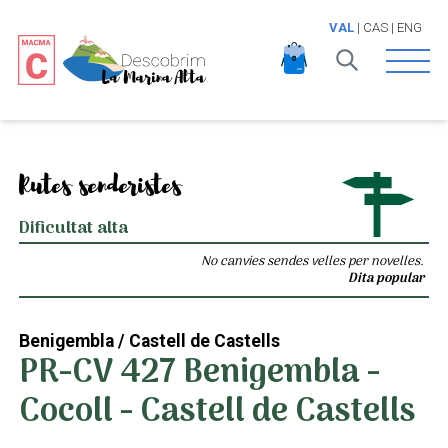
VAL
|
CAS
|
ENG
Open 
Rutes senderistes
Dificultat alta
No canvies sendes velles per novelles.
Dita popular
Benigembla / Castell de Castells
PR-CV 427 Benigembla -
Cocoll - Castell de Castells