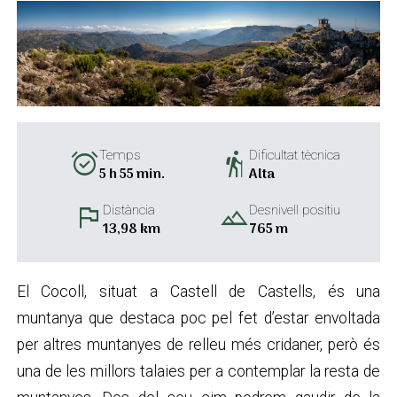
alarm_on
hiking
Temps
Dificultat tècnica
5 h 55 min.
Alta
flag
landscape
Distància
Desnivell positiu
13,98 km
765 m
El Cocoll, situat a Castell de Castells, és una
muntanya que destaca poc pel fet d’estar envoltada
per altres muntanyes de relleu més cridaner, però és
una de les millors talaies per a contemplar la resta de