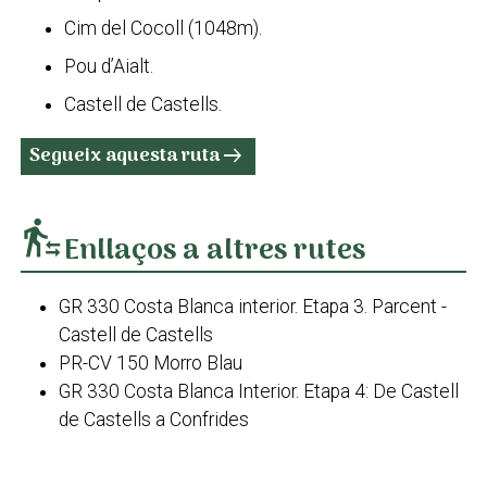
Cim del Cocoll (1048m).
Pou d’Aialt.
Castell de Castells.
Segueix aquesta ruta
arrow_right_alt
transfer_within_a_station
Enllaços a altres rutes
GR 330 Costa Blanca interior. Etapa 3. Parcent -
Castell de Castells
PR-CV 150 Morro Blau
GR 330 Costa Blanca Interior. Etapa 4: De Castell
de Castells a Confrides