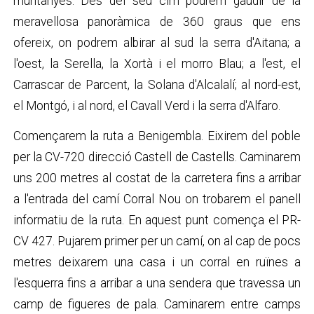
muntanyes. Des del seu cim podrem gaudir de la
meravellosa panoràmica de 360 graus que ens
ofereix, on podrem albirar al sud la serra d'Aitana; a
l'oest, la Serella, la Xortà i el morro Blau; a l'est, el
Carrascar de Parcent, la Solana d'Alcalalí; al nord-est,
el Montgó, i al nord, el Cavall Verd i la serra d'Alfaro.
Començarem la ruta a Benigembla. Eixirem del poble
per la CV-720 direcció Castell de Castells. Caminarem
uns 200 metres al costat de la carretera fins a arribar
a l'entrada del camí Corral Nou on trobarem el panell
informatiu de la ruta. En aquest punt comença el PR-
CV 427. Pujarem primer per un camí, on al cap de pocs
metres deixarem una casa i un corral en ruïnes a
l'esquerra fins a arribar a una sendera que travessa un
camp de figueres de pala. Caminarem entre camps