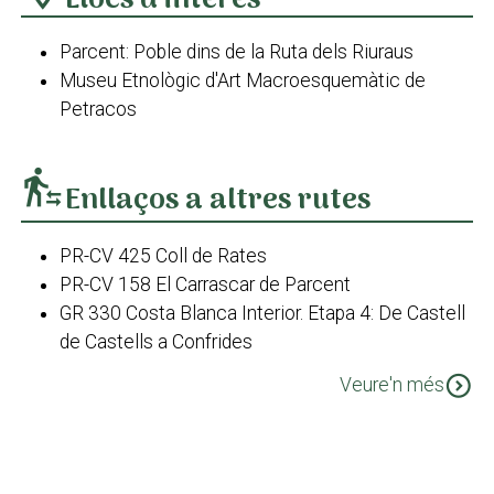
Llocs d'interés
Parcent: Poble dins de la Ruta dels Riuraus
Museu Etnològic d'Art Macroesquemàtic de
Petracos
transfer_within_a_station
Enllaços a altres rutes
PR-CV 425 Coll de Rates
PR-CV 158 El Carrascar de Parcent
GR 330 Costa Blanca Interior. Etapa 4: De Castell
de Castells a Confrides
GR 330 Cost Blanca Interior Etapa 2: De Gata de
expand_circle_down
Veure'n més
Gorgos a Parcent