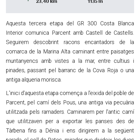
23,40 km
1135 m
Aquesta tercera etapa del GR 300 Costa Blanca
Interior comunica Parcent amb Castell de Castells.
Seguirem descobrint racons encantadors de la
comarca de la Marina Alta caminant entre paisatges
muntanyencs amb vistes a la mar, entre cultius i
pinades, passant pel barranc de la Cova Roja o una
antiga alqueria morisca.
L'inici d'aquesta etapa comença a l’eixida del poble de
Parcent, pel camí dels Pous, una antiga via pecuària
utilitzada pels ramaders. Caminarem per l'antic camí
que utilitzaven per a exportar les panses des de
Tàrbena fins a Dénia i ens dirigirem a la següent
parada, el coll de Rates, mirador que divideix les dues