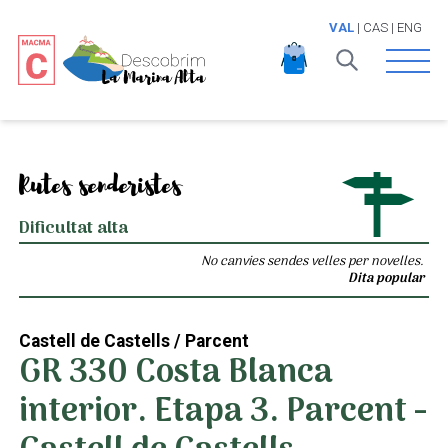
VAL
|
CAS
|
ENG
Open 
Rutes senderistes
Dificultat alta
No canvies sendes velles per novelles.
Dita popular
Castell de Castells / Parcent
GR 330 Costa Blanca
interior. Etapa 3. Parcent -