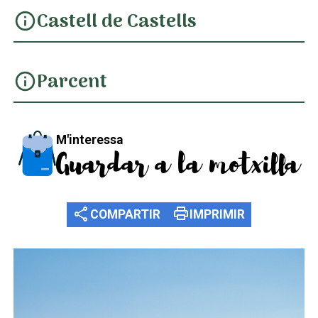
Castell de Castells
info
Parcent
info
M'interessa
Guardar a la motxilla
share
print
COMPARTIR
IMPRIMIR