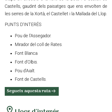
Castells, gaudint dels paisatges que ens envolten de
les serres de la Xortà, el Castellet i la Mallada del Llop.
PUNTS D'INTERÉS
Pou de l’Assegador.
Mirador del coll de Rates.
Font Blanca.
Font d’Olbis.
Pou d’Aialt.
Font de Castells.
Segueix aquesta ruta
arrow_right_alt
location_on