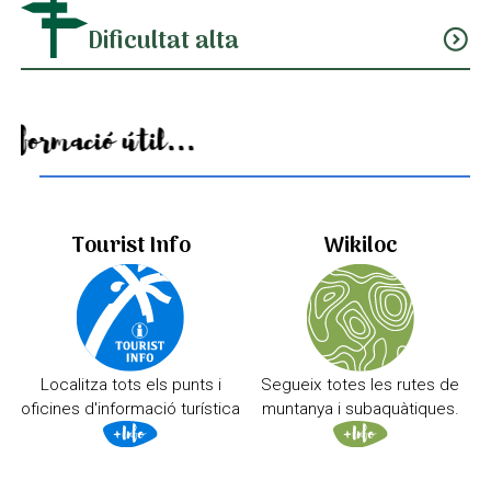
Dificultat alta
expand_circle_down
Informació útil...
Tourist Info
Wikiloc
Localitza tots els punts i
Segueix totes les rutes de
oficines d'informació turística
muntanya i subaquàtiques.