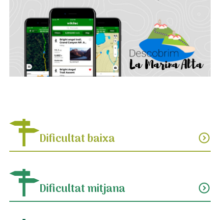
Dificultat baixa
expand_circle_down
Dificultat mitjana
expand_circle_down