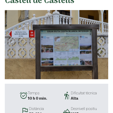
Castell de Castells
alarm_on
hiking
Temps
Dificultat tècnica
10 h 0 min.
Alta
flag
landscape
Distància
Desnivell positiu