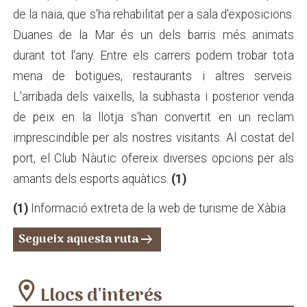
de la naia, que s'ha rehabilitat per a sala d'exposicions.
Duanes de la Mar és un dels barris més animats
durant tot l'any. Entre els carrers podem trobar tota
mena de botigues, restaurants i altres serveis.
L'arribada dels vaixells, la subhasta i posterior venda
de peix en la llotja s'han convertit en un reclam
imprescindible per als nostres visitants. Al costat del
port, el Club Nàutic ofereix diverses opcions per als
amants dels esports aquàtics.
(1)
(1)
Informació extreta de la web de turisme de Xàbia.
Segueix aquesta ruta
arrow_right_alt
location_on
Llocs d'interés