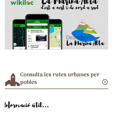
Consulta les rutes urbanes per
pobles
expand_circle_down
Informació útil...