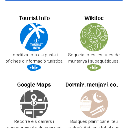
Tourist Info
Wikiloc
Localitza tots els punts i
Segueix totes les rutes de
oficines d'informació turística
muntanya i subaquàtiques.
Google Maps
Dormir, menjar i comprar
Recorre els carrers i
Busques planificar el teu
descobreix el patrimoni des
viatge? Ací tens tot el que