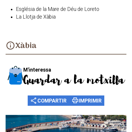
Església de la Mare de Déu de Loreto
La Llotja de Xàbia
Xàbia
info
M'interessa
Guardar a la motxilla
share
print
COMPARTIR
IMPRIMIR