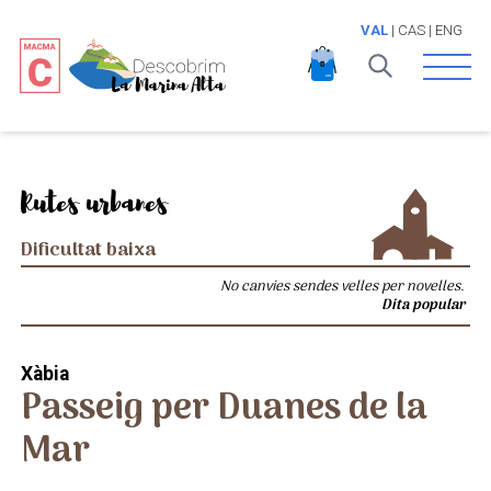
VAL
|
CAS
|
ENG
Open 
Rutes urbanes
Dificultat baixa
No canvies sendes velles per novelles.
Dita popular
Xàbia
Passeig per Duanes de la
Mar