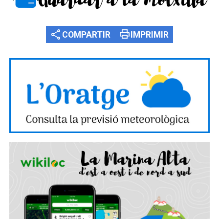
Guardar a la motxilla
share
print
COMPARTIR
IMPRIMIR