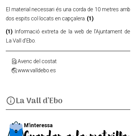
El material necessari és una corda de 10 metres amb
dos espits col·locats en capçalera.
(1)
(1)
Informació extreta de la web de l'Ajuntament de
La Vall d’Ebo.
find_in_page
Avenc del costat
travel_explore
www.valldebo.es
La Vall d’Ebo
info
M'interessa