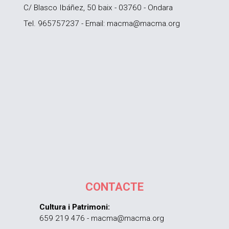
C/ Blasco Ibáñez, 50 baix - 03760 - Ondara
Tel. 965757237 - Email: macma@macma.org
CONTACTE
Cultura i Patrimoni:
659 219 476 - macma@macma.org