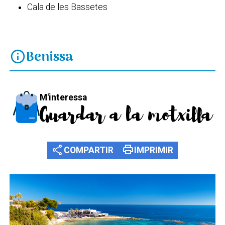
Cala de les Bassetes
Benissa
info
M'interessa
Guardar a la motxilla
share
print
COMPARTIR
IMPRIMIR