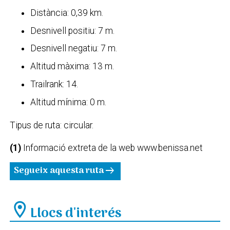
Distància: 0,39 km.
Desnivell positiu: 7 m.
Desnivell negatiu: 7 m.
Altitud màxima: 13 m.
Trailrank: 14.
Altitud mínima: 0 m.
Tipus de ruta: circular.
(1)
Informació extreta de la web www.benissa.net
Segueix aquesta ruta
arrow_right_alt
location_on
Llocs d'interés