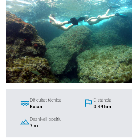
water
flag
Dificultat tècnica
Distància
Baixa
0,39 km
landscape
Desnivell positiu
7 m