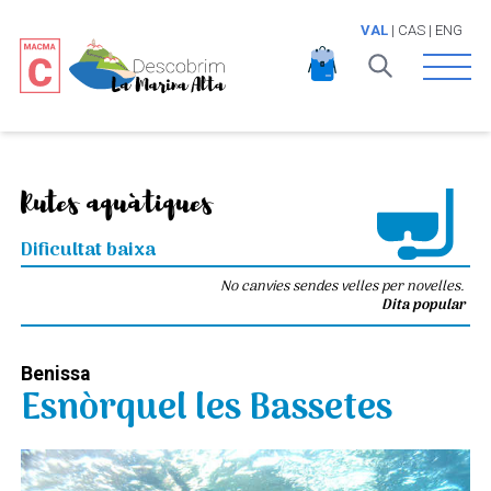
VAL
|
CAS
|
ENG
Open 
Rutes aquàtiques
Dificultat baixa
No canvies sendes velles per novelles.
Dita popular
Benissa
Esnòrquel les Bassetes