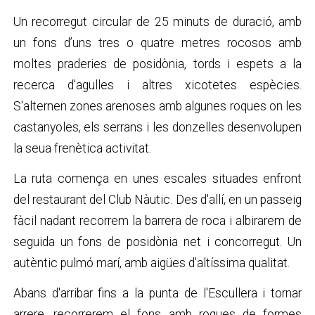
Un recorregut circular de 25 minuts de duració, amb
un fons d’uns tres o quatre metres rocosos amb
moltes praderies de posidònia, tords i espets a la
recerca d'agulles i altres xicotetes espècies.
S'alternen zones arenoses amb algunes roques on les
castanyoles, els serrans i les donzelles desenvolupen
la seua frenètica activitat.
La ruta comença en unes escales situades enfront
del restaurant del Club Nàutic. Des d'allí, en un passeig
fàcil nadant recorrem la barrera de roca i albirarem de
seguida un fons de posidònia net i concorregut. Un
autèntic pulmó marí, amb aigües d'altíssima qualitat.
Abans d'arribar fins a la punta de l'Escullera i tornar
arrere, recorrerem el fons amb roques de formes