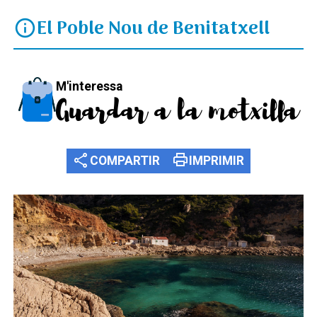
El Poble Nou de Benitatxell
info
M'interessa
Guardar a la motxilla
share
print
COMPARTIR
IMPRIMIR