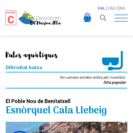
VAL
|
CAS
|
ENG
Open 
Rutes aquàtiques
Dificultat baixa
No canvies sendes velles per novelles.
Dita popular
El Poble Nou de Benitatxell
Esnòrquel Cala Llebeig