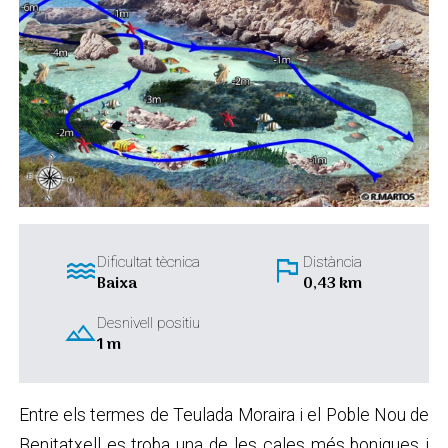
water
flag
Dificultat tècnica
Distància
Baixa
0,43 km
landscape
Desnivell positiu
1 m
Entre els termes de Teulada Moraira i el Poble Nou de
Benitatxell es troba una de les cales més boniques i