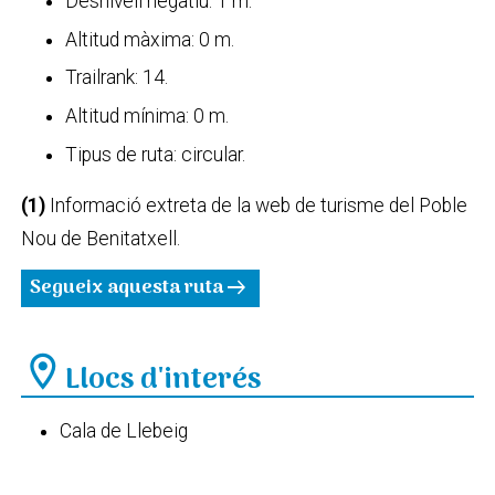
Desnivell negatiu: 1 m.
Altitud màxima: 0 m.
Trailrank: 14.
Altitud mínima: 0 m.
Tipus de ruta: circular.
(1)
Informació extreta de la web de turisme del Poble
Nou de Benitatxell.
Segueix aquesta ruta
arrow_right_alt
location_on
Llocs d'interés
Cala de Llebeig