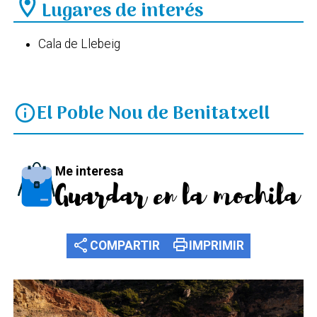
location_on
Lugares de interés
Cala de Llebeig
El Poble Nou de Benitatxell
info
Me interesa
Guardar en la mochila
share
print
COMPARTIR
IMPRIMIR