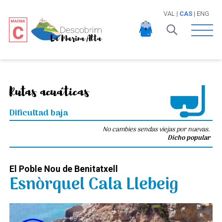
VAL
|
CAS
|
ENG
Open 
Rutas acuáticas
Dificultad baja
No cambies sendas viejas por nuevas.
Dicho popular
El Poble Nou de Benitatxell
Esnòrquel Cala Llebeig