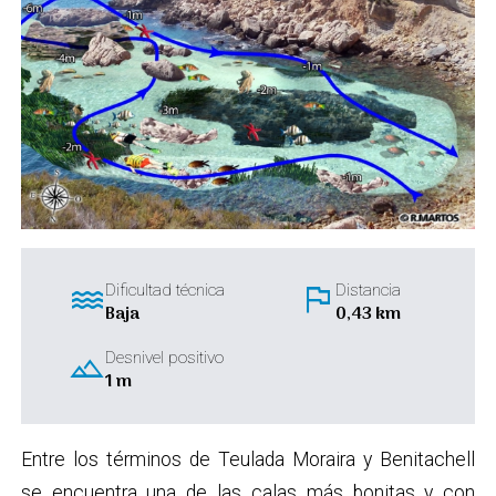
water
flag
Dificultad técnica
Distancia
Baja
0,43 km
landscape
Desnivel positivo
1 m
Entre los términos de Teulada Moraira y Benitachell
se encuentra una de las calas más bonitas y con