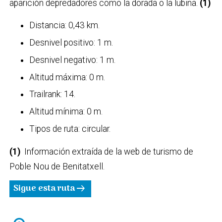
aparición depredadores como la dorada o la lubina.
(1)
Distancia: 0,43 km.
Desnivel positivo: 1 m.
Desnivel negativo: 1 m.
Altitud máxima: 0 m.
Trailrank: 14.
Altitud mínima: 0 m.
Tipos de ruta: circular.
(1)
Información extraída de la web de turismo de
Poble Nou de Benitatxell.
Sigue esta ruta
arrow_right_alt