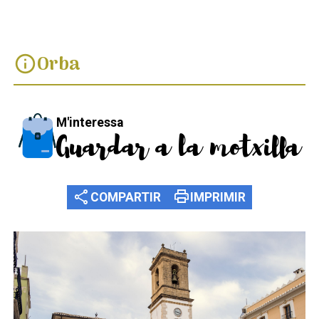
Orba
info
M'interessa
Guardar a la motxilla
share
print
COMPARTIR
IMPRIMIR