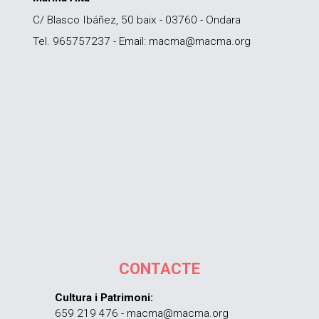
C/ Blasco Ibáñez, 50 baix - 03760 - Ondara
Tel. 965757237 - Email: macma@macma.org
CONTACTE
Cultura i Patrimoni:
659 219 476 - macma@macma.org