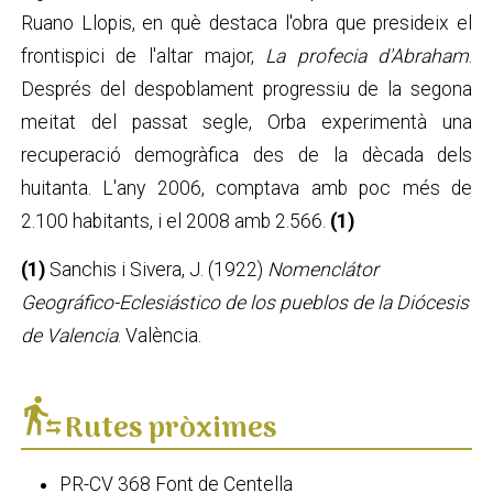
Ruano Llopis, en què destaca l'obra que presideix el
frontispici de l'altar major,
La profecia d'Abraham
.
Després del despoblament progressiu de la segona
meitat del passat segle, Orba experimentà una
recuperació demogràfica des de la dècada dels
huitanta. L'any 2006, comptava amb poc més de
2.100 habitants, i el 2008 amb 2.566.
(1)
(1)
Sanchis i Sivera, J. (1922)
Nomenclátor
Geográfico-Eclesiástico de los pueblos de la Diócesis
de Valencia
. València.
transfer_within_a_station
Rutes pròximes
PR-CV 368 Font de Centella