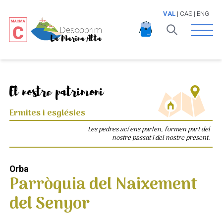
VAL
|
CAS
|
ENG
Open 
El nostre patrimoni
Ermites i esglésies
Les pedres ací ens parlen, formen part del
nostre passat i del nostre present.
Orba
Parròquia del Naixement
del Senyor