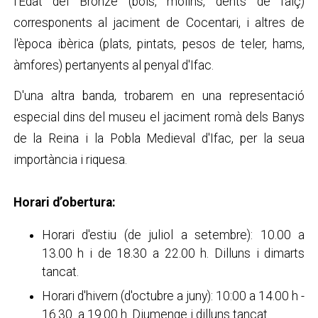
l'Edat del Bronze (bols, molins, dents de falç)
corresponents al jaciment de Cocentari, i altres de
l'època ibèrica (plats, pintats, pesos de teler, hams,
àmfores) pertanyents al penyal d'Ifac.
D'una altra banda, trobarem en una representació
especial dins del museu el jaciment romà dels Banys
de la Reina i la Pobla Medieval d'Ifac, per la seua
importància i riquesa.
Horari d’obertura:
Horari d'estiu (de juliol a setembre): 10.00 a
13.00 h i de 18.30 a 22.00 h. Dilluns i dimarts
tancat.
Horari d'hivern (d'octubre a juny): 10:00 a 14.00 h -
16.30 a 19.00 h. Diumenge i dilluns tancat.