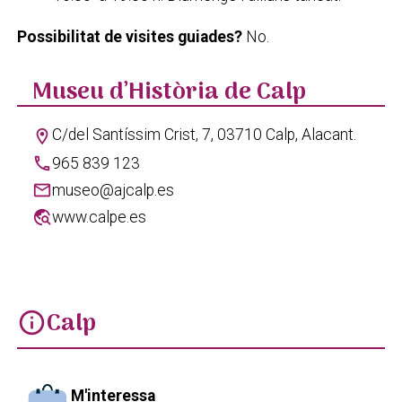
Possibilitat de visites guiades?
No.
Museu d’Història de Calp
C/del Santíssim Crist, 7, 03710 Calp, Alacant.
location_on
phone
965 839 123
mail
museo@ajcalp.es
travel_explore
www.calpe.es
Calp
info
M'interessa