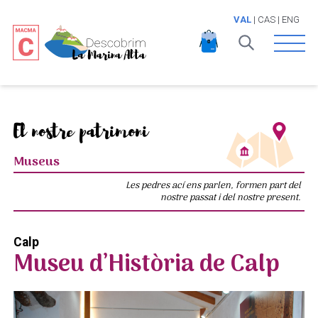
VAL
|
CAS
|
ENG
Open 
El nostre patrimoni
Museus
Les pedres ací ens parlen, formen part del
nostre passat i del nostre present.
Calp
Museu d’Història de Calp